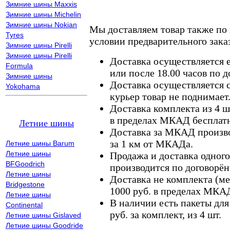
Зимние шины Maxxis
Зимние шины Michelin
Зимние шины Nokian
Мы доставляем товар также по
Tyres
условии предварительного заказ
Зимние шины Pirelli
Зимние шины Pirelli
Доставка осуществляется е
Formula
или после 18.00 часов по 
Зимние шины
Доставка осуществляется с
Yokohama
курьер товар не поднимает
Доставка комплекта из 4 ш
в пределах МКАД бесплатн
Летние шины
Доставка за МКАД произво
за 1 км от МКАДа.
Летние шины Barum
Летние шины
Продажа и доставка одного,
BFGoodrich
производится по договорён
Летние шины
Доставка не комплекта (ме
Bridgestone
1000 руб. в пределах МКА
Летние шины
В наличии есть пакеты дл
Continental
руб. за комплект, из 4 шт.
Летние шины Gislaved
Летние шины Goodride