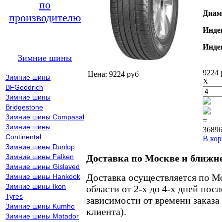
по
Диам
производителю
Инде
Инде
Зимние шины
9224 
Цена: 9224 руб
Зимние шины
X
BFGoodrich
Зимние шины
Bridgestone
Зимние шины Compasal
=
Зимние шины
36896
Continental
В кор
Зимние шины Dunlop
Зимние шины Falken
Доставка по Москве и ближн
Зимние шины Gislaved
Доставка осуществляется по М
Зимние шины Hankook
Зимние шины Ikon
области от 2-х до 4-х дней пос
Tyres
зависимости от времени заказа
Зимние шины Kumho
клиента).
Зимние шины Matador