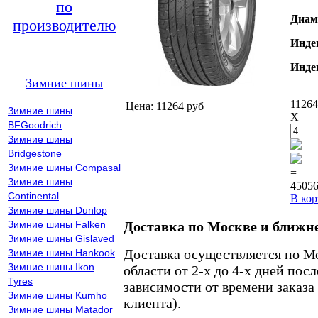
по
Диам
производителю
Инде
Инде
Зимние шины
11264
Цена: 11264 руб
Зимние шины
X
BFGoodrich
Зимние шины
Bridgestone
Зимние шины Compasal
=
Зимние шины
45056
Continental
В кор
Зимние шины Dunlop
Зимние шины Falken
Доставка по Москве и ближн
Зимние шины Gislaved
Доставка осуществляется по М
Зимние шины Hankook
Зимние шины Ikon
области от 2-х до 4-х дней пос
Tyres
зависимости от времени заказа
Зимние шины Kumho
клиента).
Зимние шины Matador