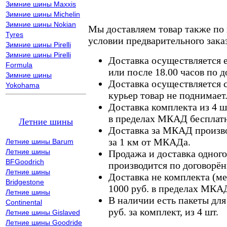
Зимние шины Maxxis
Зимние шины Michelin
Зимние шины Nokian
Мы доставляем товар также по
Tyres
условии предварительного заказ
Зимние шины Pirelli
Зимние шины Pirelli
Доставка осуществляется е
Formula
или после 18.00 часов по 
Зимние шины
Доставка осуществляется с
Yokohama
курьер товар не поднимает
Доставка комплекта из 4 ш
в пределах МКАД бесплатн
Летние шины
Доставка за МКАД произво
за 1 км от МКАДа.
Летние шины Barum
Летние шины
Продажа и доставка одного,
BFGoodrich
производится по договорён
Летние шины
Доставка не комплекта (ме
Bridgestone
1000 руб. в пределах МКА
Летние шины
В наличии есть пакеты дл
Continental
руб. за комплект, из 4 шт.
Летние шины Gislaved
Летние шины Goodride