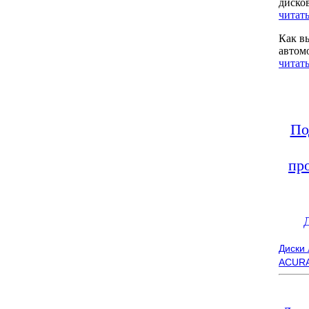
диско
читать
Как в
автом
читать
По
пр
Диски
ACUR