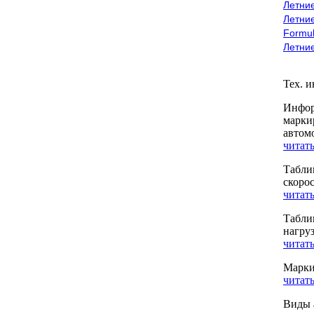
Летние
Летние
Formu
Летни
Тех. 
Инфор
марки
автом
читать
Табли
скоро
читать
Табли
нагру
читать
Марки
читать
Виды 