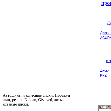
про
Д
Диски
ACUR
шт
Диски
KFZ
Автошины и колесные диски, Продажа
шин, резина Nokian, Gislaved, литые и
кованые диски.