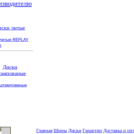
изводителю
иски литые
 литые REPLAY
A
Диски
ампованые
 штампованые
Главная
Шины
Диски
Гарантии
Доставка и оп