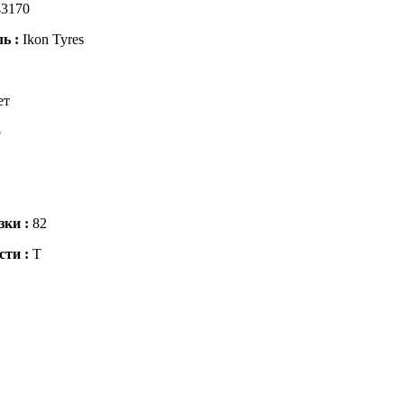
3170
ль :
Ikon Tyres
ет
5
зки :
82
сти :
T