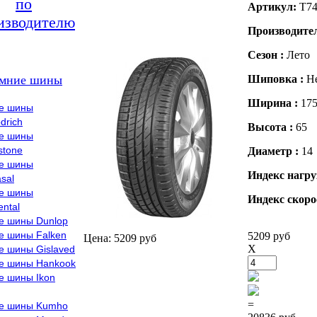
по
Артикул:
T74
изводителю
Производите
Сезон :
Лето
мние шины
Шиповка :
Н
Ширина :
17
е шины
drich
Высота :
65
е шины
stone
Диаметр :
14
е шины
Индекс нагру
sal
е шины
Индекс скоро
ental
е шины Dunlop
е шины Falken
5209 руб
Цена: 5209 руб
X
е шины Gislaved
е шины Hankook
е шины Ikon
=
е шины Kumho