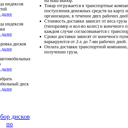
на Ваш выбор.
ца индексов
Товар отгружается в транспортные компа
стей
поступления денежных средств на карту и
 далее
организации, в течении двух рабочих дней
Стоимость доставки зависит от веса груза
ца индексов
(типоразмер и кол-во колес) и конечного 
зки
каждом случае согласовывается с транспо
 далее
Сроки доставки зависят от конечного пун
варьируются от 2-х до 7-ми рабочих дней.
ровка дисков
Оплата доставки транспортной компании,
 далее
получении груза.
автомобильных
в
 далее
ыбрать
обильный диск
 далее
бор дисков
по