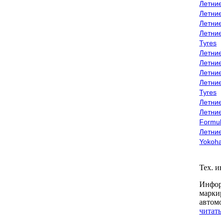
Летни
Летни
Летни
Летни
Tyres
Летни
Летни
Летние
Летни
Tyres
Летние
Летние
Formu
Летни
Yokoh
Тех. 
Инфор
марки
автом
читать