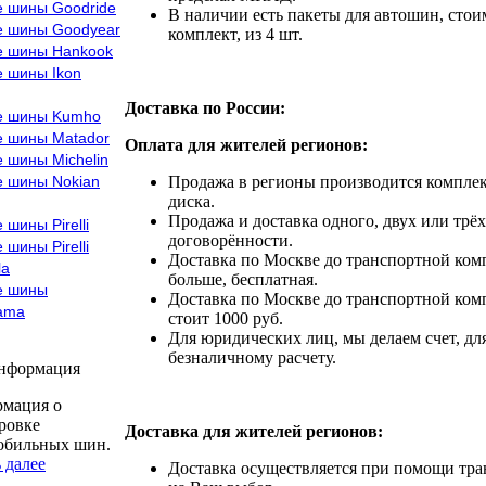
е шины Goodride
В наличии есть пакеты для автошин, стоим
е шины Goodyear
комплект, из 4 шт.
е шины Hankook
е шины Ikon
Доставка по России:
е шины Kumho
е шины Matador
Оплата для жителей регионов:
 шины Michelin
е шины Nokian
Продажа в регионы производится комплек
диска.
Продажа и доставка одного, двух или трёх
 шины Pirelli
договорённости.
 шины Pirelli
Доставка по Москве до транспортной комп
la
больше, бесплатная.
е шины
Доставка по Москве до транспортной комп
ama
стоит 1000 руб.
Для юридических лиц, мы делаем счет, дл
безналичному расчету.
информация
мация о
ровке
Доставка для жителей регионов:
обильных шин.
 далее
Доставка осуществляется при помощи тр