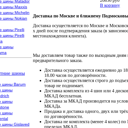
20836 руб
е шины Matador
В корзину
е шины Maxxis
е шины Michelin
Доставка по Москве и ближнему Подмосковь
е шины Nokian
Доставка осуществляется по Москве и Московско
 шины Pirelli
х дней после подтверждения заказа (в зависимос
 шины Pirelli
местонахождения клиента).
la
е шины
ama
Мы доставляем товар также по выходным дням 
предварительного заказа.
Доставка осуществляется ежедневно до 18
тние шины
18.00 часов по договорённости.
Доставка осуществляется строго до подъез
е шины Barum
товар не поднимает.
е шины
Доставка комплекта из 4 шин или 4 диско
drich
МКАД бесплатная.
Доставка за МКАД производится на условия
е шины
МКАДа.
stone
Продажа и доставка одного, двух или трёх
е шины
по договорённости.
ental
Доставка не комплекта (менее 4 колес) по
е шины Gislaved
пределах МКАД.