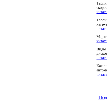
Табли
скоро
читать
Табли
нагру
читать
Марки
читать
Виды 
диско
читать
Как в
автом
читать
Под