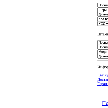
Штамп
Инфо
Как к
Доста
Гаран
По