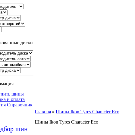
ованные диски
рмация
упить шины
вка и оплата
тия
Справочник
Главная
»
Шины Ikon Tyres Character Eco
Шины Ikon Tyres Character Eco
дбор шин