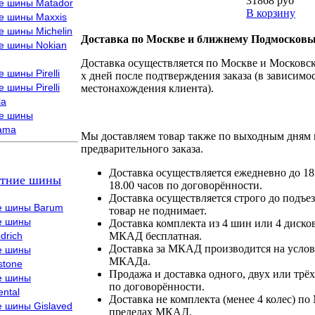
31868 руб
е шины Matador
В корзину
е шины Maxxis
е шины Michelin
Доставка по Москве и ближнему Подмосковь
е шины Nokian
Доставка осуществляется по Москве и Московско
 шины Pirelli
х дней после подтверждения заказа (в зависимос
 шины Pirelli
местонахождения клиента).
la
е шины
ama
Мы доставляем товар также по выходным дням 
предварительного заказа.
Доставка осуществляется ежедневно до 18
тние шины
18.00 часов по договорённости.
Доставка осуществляется строго до подъез
е шины Barum
товар не поднимает.
е шины
Доставка комплекта из 4 шин или 4 диско
drich
МКАД бесплатная.
Доставка за МКАД производится на условия
е шины
МКАДа.
stone
Продажа и доставка одного, двух или трёх
е шины
по договорённости.
ental
Доставка не комплекта (менее 4 колес) по
е шины Gislaved
пределах МКАД.