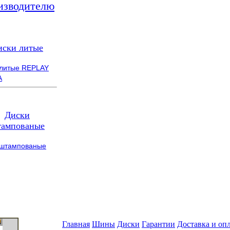
изводителю
иски литые
 литые REPLAY
A
Диски
ампованые
 штампованые
Главная
Шины
Диски
Гарантии
Доставка и оп