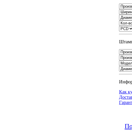
Штамп
Инфо
Как к
Доста
Гаран
По