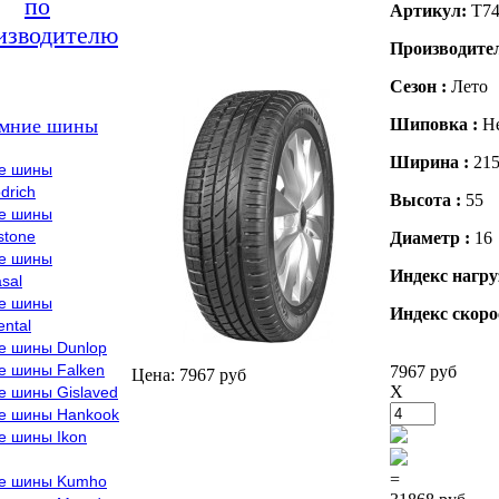
по
Артикул:
T74
изводителю
Производите
Сезон :
Лето
мние шины
Шиповка :
Н
Ширина :
21
е шины
drich
Высота :
55
е шины
stone
Диаметр :
16
е шины
Индекс нагру
sal
е шины
Индекс скоро
ental
е шины Dunlop
е шины Falken
7967 руб
Цена: 7967 руб
X
е шины Gislaved
е шины Hankook
е шины Ikon
=
е шины Kumho