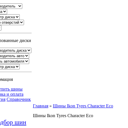
ованные диски
рмация
упить шины
вка и оплата
тия
Справочник
Главная
»
Шины Ikon Tyres Character Eco
Шины Ikon Tyres Character Eco
дбор шин