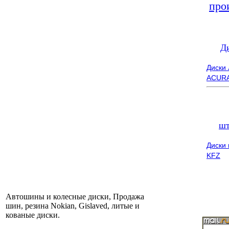
про
Д
Диски
ACUR
шт
Диски
KFZ
Автошины и колесные диски, Продажа
шин, резина Nokian, Gislaved, литые и
кованые диски.