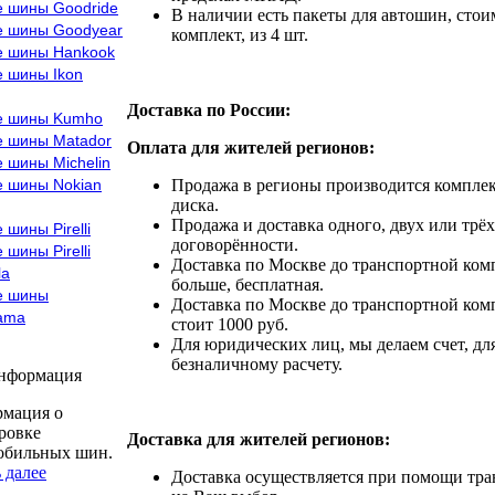
е шины Goodride
В наличии есть пакеты для автошин, стоим
е шины Goodyear
комплект, из 4 шт.
е шины Hankook
е шины Ikon
Доставка по России:
е шины Kumho
е шины Matador
Оплата для жителей регионов:
 шины Michelin
е шины Nokian
Продажа в регионы производится комплек
диска.
Продажа и доставка одного, двух или трёх
 шины Pirelli
договорённости.
 шины Pirelli
Доставка по Москве до транспортной комп
la
больше, бесплатная.
е шины
Доставка по Москве до транспортной комп
ama
стоит 1000 руб.
Для юридических лиц, мы делаем счет, дл
безналичному расчету.
информация
мация о
ровке
Доставка для жителей регионов:
обильных шин.
 далее
Доставка осуществляется при помощи тр