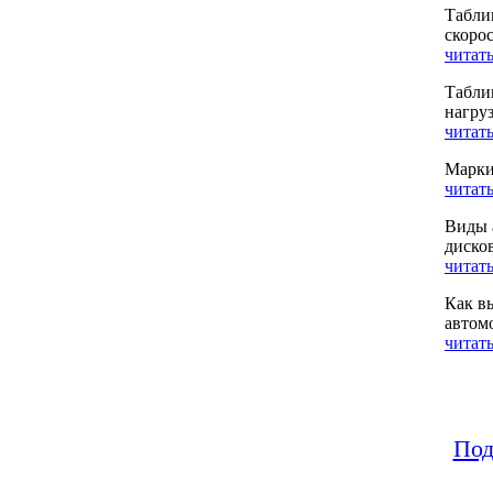
Табли
скоро
читать
Табли
нагру
читать
Марки
читать
Виды 
диско
читать
Как в
автом
читать
Под