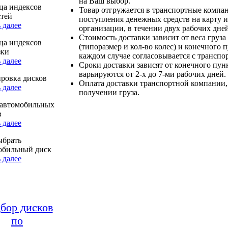
на Ваш выбор.
ца индексов
Товар отгружается в транспортные компа
стей
поступления денежных средств на карту и
 далее
организации, в течении двух рабочих дней
Стоимость доставки зависит от веса груза
ца индексов
(типоразмер и кол-во колес) и конечного 
зки
каждом случае согласовывается с транспо
 далее
Сроки доставки зависят от конечного пун
варьируются от 2-х до 7-ми рабочих дней.
ровка дисков
Оплата доставки транспортной компании,
 далее
получении груза.
автомобильных
в
 далее
ыбрать
обильный диск
 далее
бор дисков
по