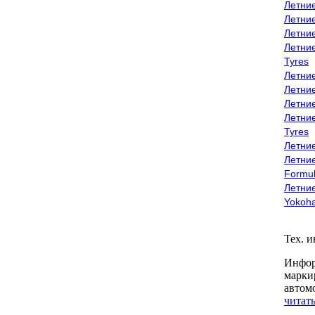
Летни
Летни
Летни
Летни
Tyres
Летни
Летни
Летние
Летни
Tyres
Летние
Летние
Formu
Летни
Yokoh
Тех. 
Инфор
марки
автом
читать