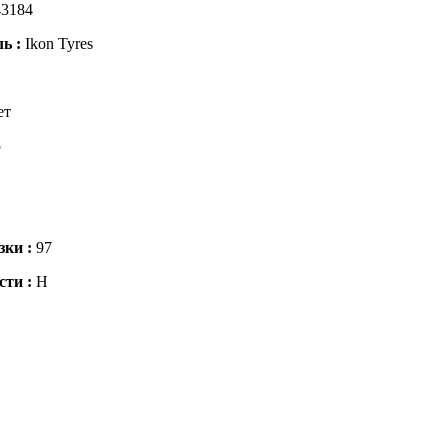
3184
ль :
Ikon Tyres
ет
5
зки :
97
сти :
H