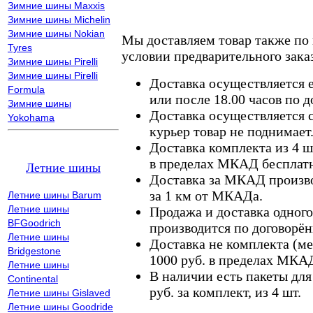
Зимние шины Maxxis
Зимние шины Michelin
Зимние шины Nokian
Мы доставляем товар также по
Tyres
условии предварительного заказ
Зимние шины Pirelli
Зимние шины Pirelli
Доставка осуществляется е
Formula
или после 18.00 часов по 
Зимние шины
Доставка осуществляется с
Yokohama
курьер товар не поднимает
Доставка комплекта из 4 ш
в пределах МКАД бесплатн
Летние шины
Доставка за МКАД произво
за 1 км от МКАДа.
Летние шины Barum
Летние шины
Продажа и доставка одного,
BFGoodrich
производится по договорён
Летние шины
Доставка не комплекта (ме
Bridgestone
1000 руб. в пределах МКА
Летние шины
В наличии есть пакеты дл
Continental
руб. за комплект, из 4 шт.
Летние шины Gislaved
Летние шины Goodride