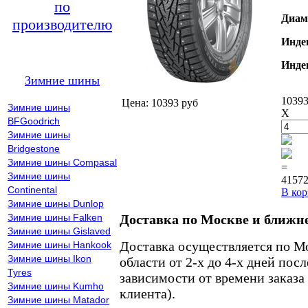
по
Диам
производителю
Инде
Инде
Зимние шины
10393
Цена: 10393 руб
Зимние шины
X
BFGoodrich
Зимние шины
Bridgestone
Зимние шины Compasal
=
Зимние шины
41572
Continental
В кор
Зимние шины Dunlop
Зимние шины Falken
Доставка по Москве и ближн
Зимние шины Gislaved
Доставка осуществляется по М
Зимние шины Hankook
Зимние шины Ikon
области от 2-х до 4-х дней пос
Tyres
зависимости от времени заказа
Зимние шины Kumho
клиента).
Зимние шины Matador