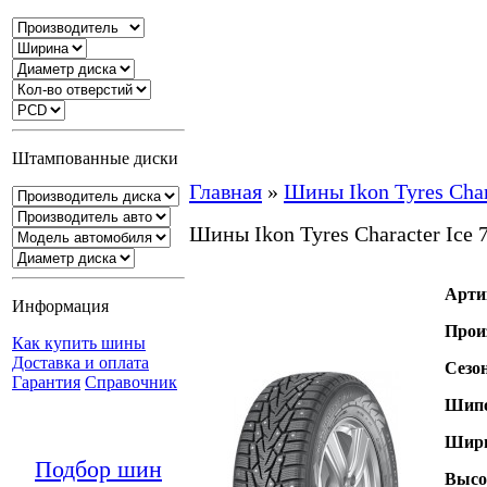
Штампованные диски
Главная
»
Шины Ikon Tyres Char
Шины Ikon Tyres Character Ice
Арти
Информация
Прои
Как купить шины
Доставка и оплата
Сезо
Гарантия
Справочник
Шипо
Шири
Подбор шин
Высо