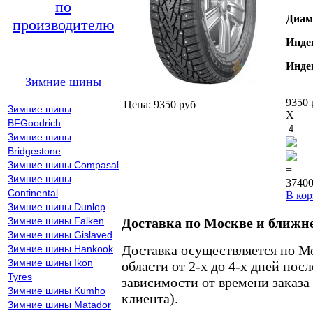
по
Диам
производителю
Инде
Инде
Зимние шины
9350 
Цена: 9350 руб
Зимние шины
X
BFGoodrich
Зимние шины
Bridgestone
Зимние шины Compasal
=
Зимние шины
37400
Continental
В кор
Зимние шины Dunlop
Зимние шины Falken
Доставка по Москве и ближн
Зимние шины Gislaved
Доставка осуществляется по М
Зимние шины Hankook
Зимние шины Ikon
области от 2-х до 4-х дней пос
Tyres
зависимости от времени заказа
Зимние шины Kumho
клиента).
Зимние шины Matador