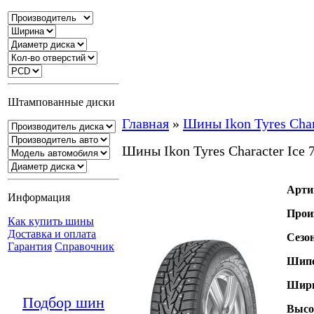
Штампованные диски
Главная
»
Шины Ikon Tyres Char
Шины Ikon Tyres Character Ice
Арти
Информация
Прои
Как купить шины
Доставка и оплата
Сезо
Гарантия
Справочник
Шипо
Шири
Подбор шин
Высо