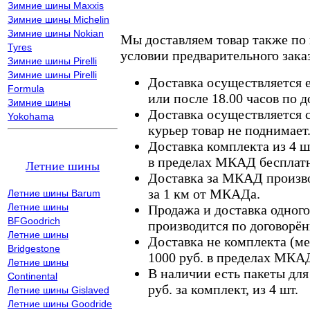
Зимние шины Maxxis
Зимние шины Michelin
Зимние шины Nokian
Мы доставляем товар также по
Tyres
условии предварительного заказ
Зимние шины Pirelli
Зимние шины Pirelli
Доставка осуществляется е
Formula
или после 18.00 часов по 
Зимние шины
Доставка осуществляется с
Yokohama
курьер товар не поднимает
Доставка комплекта из 4 ш
в пределах МКАД бесплатн
Летние шины
Доставка за МКАД произво
за 1 км от МКАДа.
Летние шины Barum
Летние шины
Продажа и доставка одного,
BFGoodrich
производится по договорён
Летние шины
Доставка не комплекта (ме
Bridgestone
1000 руб. в пределах МКА
Летние шины
В наличии есть пакеты дл
Continental
руб. за комплект, из 4 шт.
Летние шины Gislaved
Летние шины Goodride