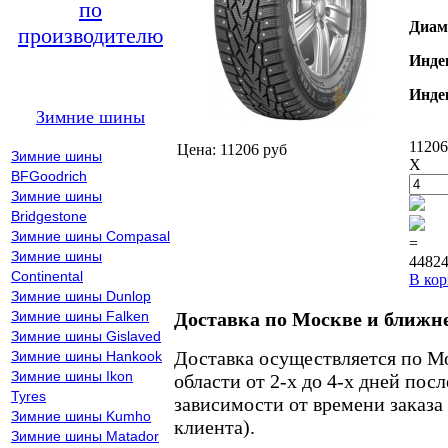
по
Диам
производителю
Инде
Инде
Зимние шины
11206
Цена: 11206 руб
Зимние шины
X
BFGoodrich
Зимние шины
Bridgestone
Зимние шины Compasal
=
Зимние шины
44824
Continental
В кор
Зимние шины Dunlop
Зимние шины Falken
Доставка по Москве и ближн
Зимние шины Gislaved
Доставка осуществляется по М
Зимние шины Hankook
Зимние шины Ikon
области от 2-х до 4-х дней пос
Tyres
зависимости от времени заказа
Зимние шины Kumho
клиента).
Зимние шины Matador