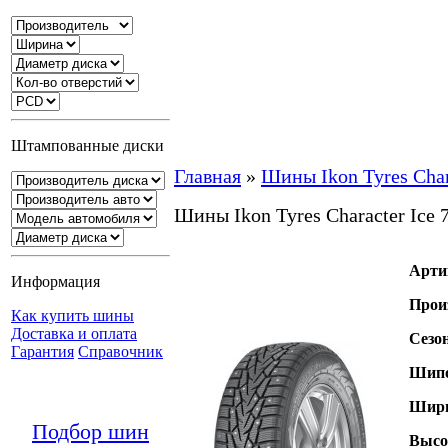
Штампованные диски
Главная
»
Шины Ikon Tyres Char
Шины Ikon Tyres Character Ice
Арти
Информация
Прои
Как купить шины
Доставка и оплата
Сезо
Гарантия
Справочник
Шипо
Шири
Подбор шин
Высо