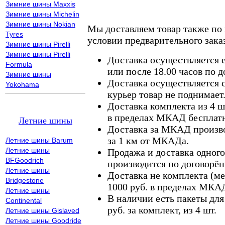
Зимние шины Maxxis
Зимние шины Michelin
Зимние шины Nokian
Мы доставляем товар также по
Tyres
условии предварительного заказ
Зимние шины Pirelli
Зимние шины Pirelli
Доставка осуществляется е
Formula
или после 18.00 часов по 
Зимние шины
Доставка осуществляется с
Yokohama
курьер товар не поднимает
Доставка комплекта из 4 ш
в пределах МКАД бесплатн
Летние шины
Доставка за МКАД произво
за 1 км от МКАДа.
Летние шины Barum
Летние шины
Продажа и доставка одного,
BFGoodrich
производится по договорён
Летние шины
Доставка не комплекта (ме
Bridgestone
1000 руб. в пределах МКА
Летние шины
В наличии есть пакеты дл
Continental
руб. за комплект, из 4 шт.
Летние шины Gislaved
Летние шины Goodride