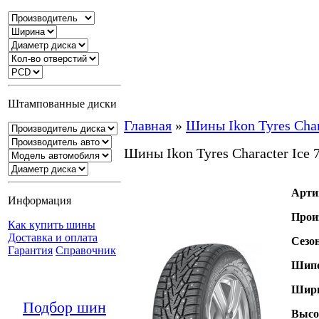
Штампованные диски
Главная
»
Шины Ikon Tyres Char
Шины Ikon Tyres Character Ice
Арти
Информация
Прои
Как купить шины
Доставка и оплата
Сезо
Гарантия
Справочник
Шипо
Шири
Подбор шин
Высо