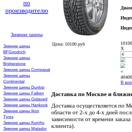
по
Диам
производителю
Инде
Инде
Зимние шины
10100
Цена: 10100 руб
Зимние шины
X
BFGoodrich
Зимние шины
Bridgestone
Зимние шины Compasal
=
Зимние шины
40400
Continental
В кор
Зимние шины Dunlop
Зимние шины Falken
Доставка по Москве и ближн
Зимние шины Gislaved
Доставка осуществляется по М
Зимние шины Hankook
Зимние шины Ikon
области от 2-х до 4-х дней пос
Tyres
зависимости от времени заказа
Зимние шины Kumho
клиента).
Зимние шины Matador