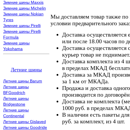
Зимние шины Maxxis
Зимние шины Michelin
Зимние шины Nokian
Мы доставляем товар также по
Tyres
условии предварительного заказ
Зимние шины Pirelli
Зимние шины Pirelli
Доставка осуществляется е
Formula
или после 18.00 часов по 
Зимние шины
Доставка осуществляется с
Yokohama
курьер товар не поднимает
Доставка комплекта из 4 ш
в пределах МКАД бесплатн
Летние шины
Доставка за МКАД произво
за 1 км от МКАДа.
Летние шины Barum
Летние шины
Продажа и доставка одного,
BFGoodrich
производится по договорён
Летние шины
Доставка не комплекта (ме
Bridgestone
1000 руб. в пределах МКА
Летние шины
В наличии есть пакеты дл
Continental
руб. за комплект, из 4 шт.
Летние шины Gislaved
Летние шины Goodride