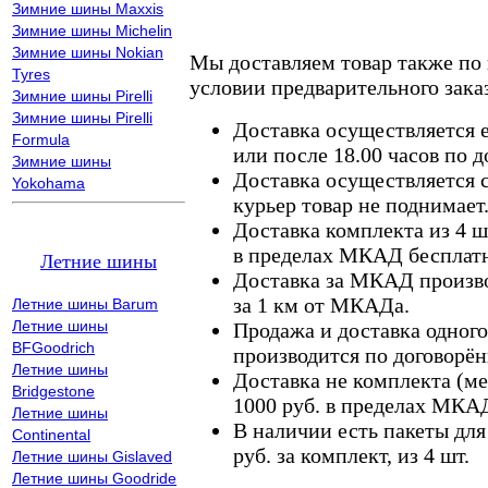
Зимние шины Maxxis
Зимние шины Michelin
Зимние шины Nokian
Мы доставляем товар также по
Tyres
условии предварительного заказ
Зимние шины Pirelli
Зимние шины Pirelli
Доставка осуществляется е
Formula
или после 18.00 часов по 
Зимние шины
Доставка осуществляется с
Yokohama
курьер товар не поднимает
Доставка комплекта из 4 ш
в пределах МКАД бесплатн
Летние шины
Доставка за МКАД произво
за 1 км от МКАДа.
Летние шины Barum
Летние шины
Продажа и доставка одного,
BFGoodrich
производится по договорён
Летние шины
Доставка не комплекта (ме
Bridgestone
1000 руб. в пределах МКА
Летние шины
В наличии есть пакеты дл
Continental
руб. за комплект, из 4 шт.
Летние шины Gislaved
Летние шины Goodride