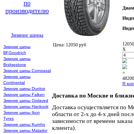
по
Диам
производителю
Инде
Инде
Зимние шины
12050
Цена: 12050 руб
Зимние шины
X
BFGoodrich
Зимние шины
Bridgestone
Зимние шины Compasal
=
Зимние шины
48200
Continental
В кор
Зимние шины Dunlop
Зимние шины Falken
Доставка по Москве и ближн
Зимние шины Gislaved
Доставка осуществляется по М
Зимние шины Hankook
Зимние шины Ikon
области от 2-х до 4-х дней пос
Tyres
зависимости от времени заказа
Зимние шины Kumho
клиента).
Зимние шины Matador