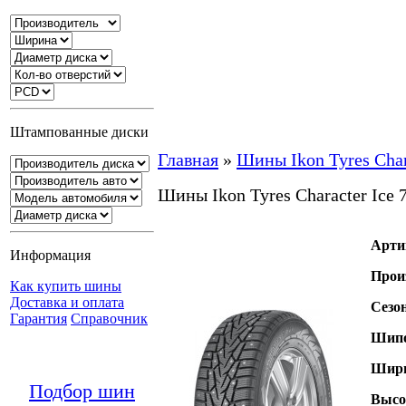
Штампованные диски
Главная
»
Шины Ikon Tyres Char
Шины Ikon Tyres Character Ice
Арти
Информация
Прои
Как купить шины
Доставка и оплата
Сезо
Гарантия
Справочник
Шипо
Шири
Подбор шин
Высо