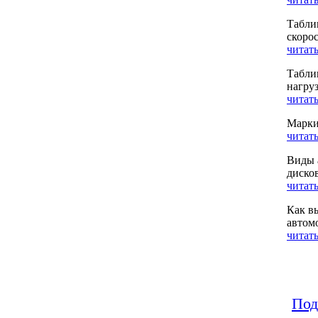
Табли
скоро
читать
Табли
нагру
читать
Марки
читать
Виды 
диско
читать
Как в
автом
читать
Под