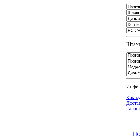
Штамп
Инфо
Как к
Доста
Гаран
По