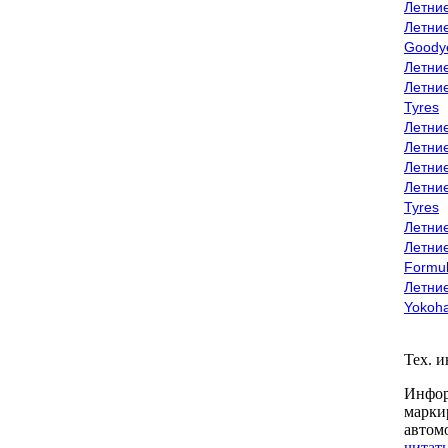
Летни
Летни
Goody
Летни
Летни
Tyres
Летни
Летни
Летние
Летни
Tyres
Летние
Летние
Formu
Летни
Yokoh
Тех. 
Инфор
марки
автом
читать