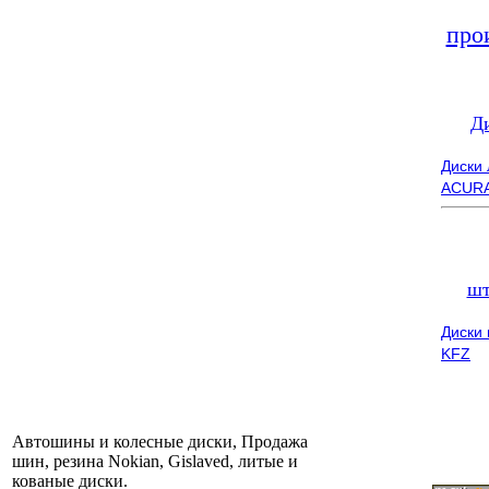
про
Д
Диски
ACUR
шт
Диски
KFZ
Автошины и колесные диски, Продажа
шин, резина Nokian, Gislaved, литые и
кованые диски.