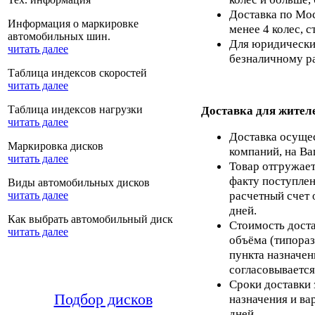
Доставка по Мос
Информация о маркировке
менее 4 колес, с
автомобильных шин.
Для юридических
читать далее
безналичному ра
Таблица индексов скоростей
читать далее
Таблица индексов нагрузки
Доставка для жител
читать далее
Доставка осуще
Маркировка дисков
компаний, на Ва
читать далее
Товар отгружает
факту поступлен
Виды автомобильных дисков
расчетный счет 
читать далее
дней.
Как выбрать автомобильный диск
Стоимость доста
читать далее
объёма (типораз
пункта назначен
согласовывается
Сроки доставки 
Подбор дисков
назначения и ва
дней.