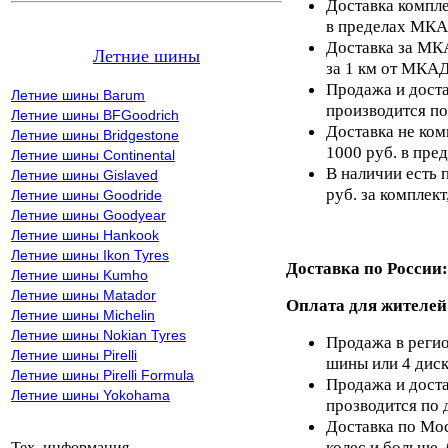
Доставка компле
в пределах МКА
Доставка за МКА
Летние шины
за 1 км от МКАД
Продажа и доста
Летние шины Barum
производится по
Летние шины BFGoodrich
Доставка не ком
Летние шины Bridgestone
1000 руб. в пр
Летние шины Continental
В наличии есть 
Летние шины Gislaved
руб. за комплект,
Летние шины Goodride
Летние шины Goodyear
Летние шины Hankook
Летние шины Ikon Tyres
Доставка по России:
Летние шины Kumho
Летние шины Matador
Оплата для жителей
Летние шины Michelin
Летние шины Nokian Tyres
Продажа в регио
Летние шины Pirelli
шины или 4 диск
Летние шины Pirelli Formula
Продажа и доста
Летние шины Yokohama
прозводится по 
Доставка по Мос
колес и больше,
Тех. информация