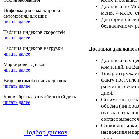
Доставка по Мос
Информация о маркировке
менее 4 колес, с
автомобильных шин.
Для юридических
читать далее
безналичному ра
Таблица индексов скоростей
читать далее
Таблица индексов нагрузки
Доставка для жител
читать далее
Доставка осуще
Маркировка дисков
компаний, на Ва
читать далее
Товар отгружает
факту поступлен
Виды автомобильных дисков
расчетный счет 
читать далее
дней.
Как выбрать автомобильный диск
Стоимость доста
читать далее
объёма (типораз
пункта назначен
согласовывается
Сроки доставки 
Подбор дисков
назначения и ва
дней.