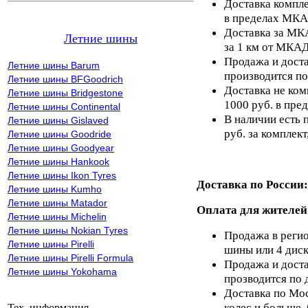
Доставка компле
в пределах МКА
Доставка за МКА
Летние шины
за 1 км от МКАД
Продажа и доста
Летние шины Barum
производится по
Летние шины BFGoodrich
Доставка не ком
Летние шины Bridgestone
1000 руб. в пр
Летние шины Continental
В наличии есть 
Летние шины Gislaved
руб. за комплект,
Летние шины Goodride
Летние шины Goodyear
Летние шины Hankook
Летние шины Ikon Tyres
Доставка по России:
Летние шины Kumho
Летние шины Matador
Оплата для жителей
Летние шины Michelin
Летние шины Nokian Tyres
Продажа в регио
Летние шины Pirelli
шины или 4 диск
Летние шины Pirelli Formula
Продажа и доста
Летние шины Yokohama
прозводится по 
Доставка по Мос
колес и больше,
Тех. информация