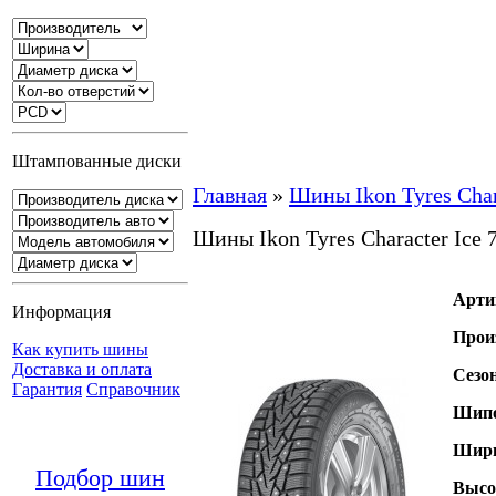
Штампованные диски
Главная
»
Шины Ikon Tyres Char
Шины Ikon Tyres Character Ice
Арти
Информация
Прои
Как купить шины
Доставка и оплата
Сезо
Гарантия
Справочник
Шипо
Шири
Подбор шин
Высо