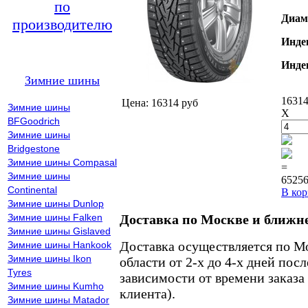
по
Диам
производителю
Инде
Инде
Зимние шины
16314
Цена: 16314 руб
Зимние шины
X
BFGoodrich
Зимние шины
Bridgestone
Зимние шины Compasal
=
Зимние шины
65256
Continental
В кор
Зимние шины Dunlop
Зимние шины Falken
Доставка по Москве и ближн
Зимние шины Gislaved
Доставка осуществляется по М
Зимние шины Hankook
Зимние шины Ikon
области от 2-х до 4-х дней пос
Tyres
зависимости от времени заказа
Зимние шины Kumho
клиента).
Зимние шины Matador