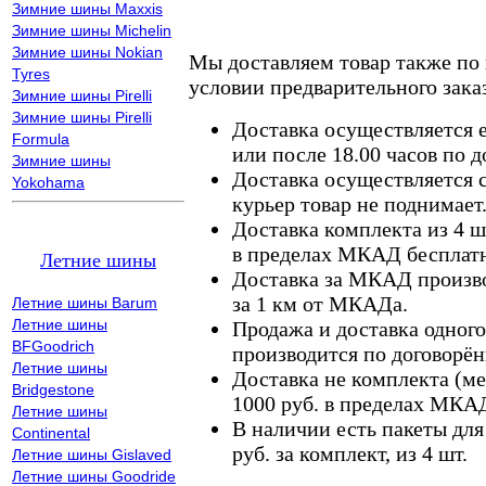
Зимние шины Maxxis
Зимние шины Michelin
Зимние шины Nokian
Мы доставляем товар также по
Tyres
условии предварительного заказ
Зимние шины Pirelli
Зимние шины Pirelli
Доставка осуществляется е
Formula
или после 18.00 часов по 
Зимние шины
Доставка осуществляется с
Yokohama
курьер товар не поднимает
Доставка комплекта из 4 ш
в пределах МКАД бесплатн
Летние шины
Доставка за МКАД произво
за 1 км от МКАДа.
Летние шины Barum
Летние шины
Продажа и доставка одного,
BFGoodrich
производится по договорён
Летние шины
Доставка не комплекта (ме
Bridgestone
1000 руб. в пределах МКА
Летние шины
В наличии есть пакеты дл
Continental
руб. за комплект, из 4 шт.
Летние шины Gislaved
Летние шины Goodride