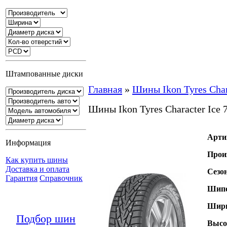
Штампованные диски
Главная
»
Шины Ikon Tyres Char
Шины Ikon Tyres Character Ice
Арти
Информация
Прои
Как купить шины
Доставка и оплата
Сезо
Гарантия
Справочник
Шипо
Шири
Подбор шин
Высо