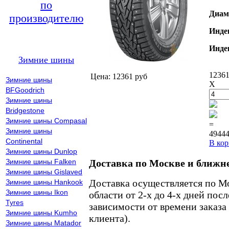
по
Диам
производителю
Инде
Инде
Зимние шины
12361
Цена: 12361 руб
Зимние шины
X
BFGoodrich
Зимние шины
Bridgestone
Зимние шины Compasal
=
Зимние шины
49444
Continental
В кор
Зимние шины Dunlop
Зимние шины Falken
Доставка по Москве и ближн
Зимние шины Gislaved
Доставка осуществляется по М
Зимние шины Hankook
Зимние шины Ikon
области от 2-х до 4-х дней пос
Tyres
зависимости от времени заказа
Зимние шины Kumho
клиента).
Зимние шины Matador