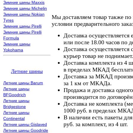
Зимние шины Maxxis
Зимние шины Michelin
Зимние шины Nokian
Мы доставляем товар также по
Tyres
условии предварительного заказ
Зимние шины Pirelli
Зимние шины Pirelli
Доставка осуществляется е
Formula
или после 18.00 часов по 
Зимние шины
Доставка осуществляется с
Yokohama
курьер товар не поднимает
Доставка комплекта из 4 ш
в пределах МКАД бесплатн
Летние шины
Доставка за МКАД произво
за 1 км от МКАДа.
Летние шины Barum
Летние шины
Продажа и доставка одного,
BFGoodrich
производится по договорён
Летние шины
Доставка не комплекта (ме
Bridgestone
1000 руб. в пределах МКА
Летние шины
В наличии есть пакеты дл
Continental
руб. за комплект, из 4 шт.
Летние шины Gislaved
Летние шины Goodride