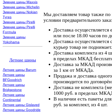
Зимние шины Maxxis
Зимние шины Michelin
Зимние шины Nokian
Мы доставляем товар также по
Tyres
условии предварительного заказ
Зимние шины Pirelli
Зимние шины Pirelli
Доставка осуществляется е
Formula
или после 18.00 часов по 
Зимние шины
Доставка осуществляется с
Yokohama
курьер товар не поднимает
Доставка комплекта из 4 ш
в пределах МКАД бесплатн
Летние шины
Доставка за МКАД произво
за 1 км от МКАДа.
Летние шины Barum
Летние шины
Продажа и доставка одного,
BFGoodrich
производится по договорён
Летние шины
Доставка не комплекта (ме
Bridgestone
1000 руб. в пределах МКА
Летние шины
В наличии есть пакеты дл
Continental
руб. за комплект, из 4 шт.
Летние шины Gislaved
Летние шины Goodride