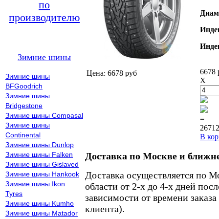
по
Диам
производителю
Инде
Инде
Зимние шины
6678 
Цена: 6678 руб
Зимние шины
X
BFGoodrich
Зимние шины
Bridgestone
Зимние шины Compasal
=
Зимние шины
26712
Continental
В кор
Зимние шины Dunlop
Зимние шины Falken
Доставка по Москве и ближн
Зимние шины Gislaved
Доставка осуществляется по М
Зимние шины Hankook
Зимние шины Ikon
области от 2-х до 4-х дней пос
Tyres
зависимости от времени заказа
Зимние шины Kumho
клиента).
Зимние шины Matador