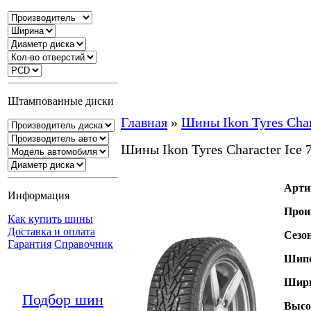
Штампованные диски
Главная
»
Шины Ikon Tyres Chara
Шины Ikon Tyres Character Ice 
Арти
Информация
Прои
Как купить шины
Доставка и оплата
Сезо
Гарантия
Справочник
Шипо
Шири
Подбор шин
Высо