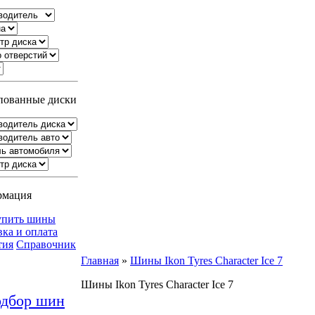
ованные диски
рмация
упить шины
вка и оплата
тия
Справочник
Главная
»
Шины Ikon Tyres Character Ice 7
Шины Ikon Tyres Character Ice 7
дбор шин