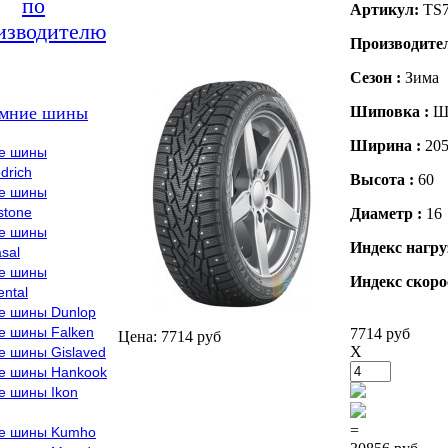
по
Артикул:
TS
изводителю
Производите
Сезон :
Зима
мние шины
Шиповка :
Ш
Ширина :
20
е шины
drich
Высота :
60
е шины
stone
Диаметр :
16
е шины
Индекс нагру
sal
е шины
Индекс скоро
ental
е шины Dunlop
е шины Falken
7714 руб
Цена: 7714 руб
X
е шины Gislaved
е шины Hankook
е шины Ikon
=
е шины Kumho