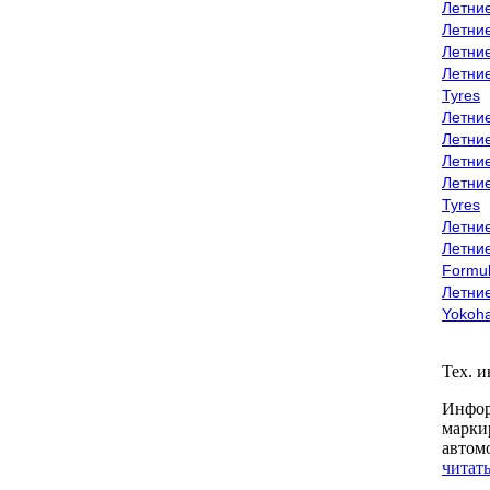
Летни
Летни
Летни
Летни
Tyres
Летни
Летни
Летние
Летни
Tyres
Летние
Летние
Formu
Летни
Yokoh
Тех. 
Инфор
марки
автом
читать