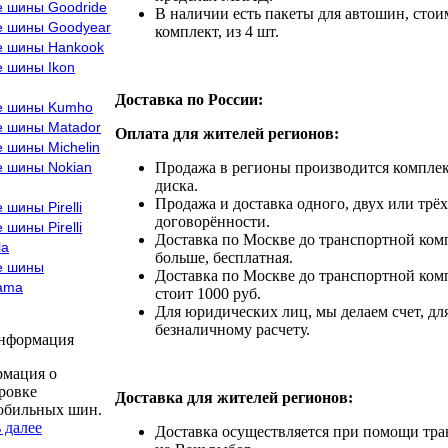
е шины Goodride
В наличии есть пакеты для автошин, стоим
е шины Goodyear
комплект, из 4 шт.
е шины Hankook
е шины Ikon
Доставка по России:
е шины Kumho
е шины Matador
Оплата для жителей регионов:
 шины Michelin
е шины Nokian
Продажа в регионы производится комплек
диска.
Продажа и доставка одного, двух или трёх
 шины Pirelli
договорённости.
 шины Pirelli
Доставка по Москве до транспортной комп
la
больше, бесплатная.
е шины
Доставка по Москве до транспортной комп
ama
стоит 1000 руб.
Для юридических лиц, мы делаем счет, дл
безналичному расчету.
информация
мация о
ровке
Доставка для жителей регионов:
обильных шин.
 далее
Доставка осуществляется при помощи тр