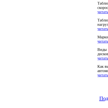
Табли
скоро
читать
Табли
нагру
читать
Марки
читать
Виды 
диско
читать
Как в
автом
читать
Под