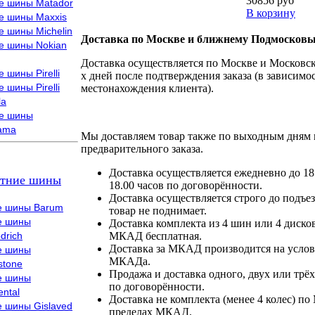
30856 руб
е шины Matador
В корзину
е шины Maxxis
е шины Michelin
Доставка по Москве и ближнему Подмосковь
е шины Nokian
Доставка осуществляется по Москве и Московско
 шины Pirelli
х дней после подтверждения заказа (в зависимос
 шины Pirelli
местонахождения клиента).
la
е шины
ama
Мы доставляем товар также по выходным дням 
предварительного заказа.
Доставка осуществляется ежедневно до 18
тние шины
18.00 часов по договорённости.
Доставка осуществляется строго до подъез
е шины Barum
товар не поднимает.
е шины
Доставка комплекта из 4 шин или 4 диско
drich
МКАД бесплатная.
Доставка за МКАД производится на условия
е шины
МКАДа.
stone
Продажа и доставка одного, двух или трёх
е шины
по договорённости.
ental
Доставка не комплекта (менее 4 колес) по
е шины Gislaved
пределах МКАД.