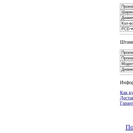
Штамп
Инфо
Как к
Доста
Гаран
По