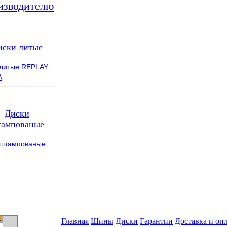
изводителю
иски литые
 литые REPLAY
A
Диски
ампованые
 штампованые
Главная
Шины
Диски
Гарантии
Доставка и оп