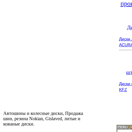
про
Д
Диски
ACUR
шт
Диски
KFZ
Автошины и колесные диски, Продажа
шин, резина Nokian, Gislaved, литые и
кованые диски.