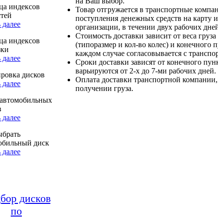
на Ваш выбор.
ца индексов
Товар отгружается в транспортные компа
стей
поступления денежных средств на карту и
 далее
организации, в течении двух рабочих дней
Стоимость доставки зависит от веса груза
ца индексов
(типоразмер и кол-во колес) и конечного 
зки
каждом случае согласовывается с транспо
 далее
Сроки доставки зависят от конечного пун
варьируются от 2-х до 7-ми рабочих дней.
ровка дисков
Оплата доставки транспортной компании,
 далее
получении груза.
автомобильных
в
 далее
ыбрать
обильный диск
 далее
бор дисков
по