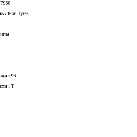
77958
ль :
Ikon Tyres
ипы
5
зки :
96
сти :
T