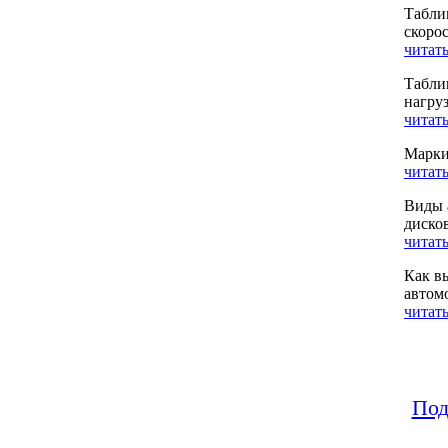
Табли
скоро
читать
Табли
нагру
читать
Марки
читать
Виды 
диско
читать
Как в
автом
читать
Под