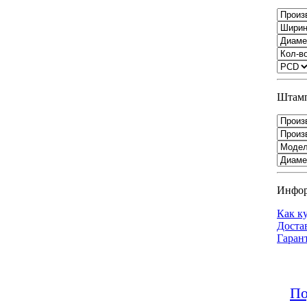
Штамп
Инфо
Как к
Доста
Гаран
По