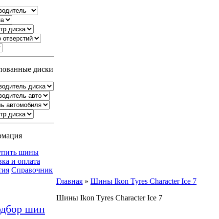
ованные диски
рмация
упить шины
вка и оплата
тия
Справочник
Главная
»
Шины Ikon Tyres Character Ice 7
Шины Ikon Tyres Character Ice 7
дбор шин