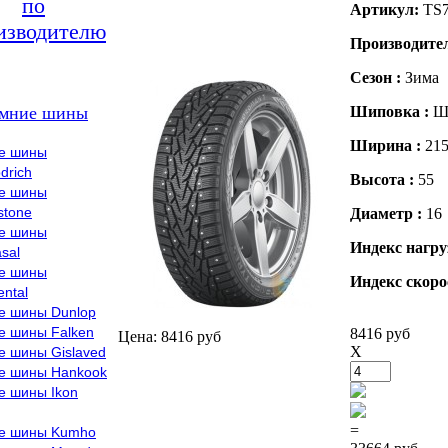
по
Артикул:
TS
изводителю
Производите
Сезон :
Зима
мние шины
Шиповка :
Ш
Ширина :
21
е шины
drich
Высота :
55
е шины
stone
Диаметр :
16
е шины
Индекс нагру
sal
е шины
Индекс скоро
ental
е шины Dunlop
е шины Falken
8416 руб
Цена: 8416 руб
X
е шины Gislaved
е шины Hankook
е шины Ikon
=
е шины Kumho