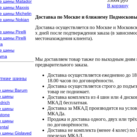
33664 руб
е шины Matador
В корзину
е шины Maxxis
е шины Michelin
Доставка по Москве и ближнему Подмосковь
е шины Nokian
Доставка осуществляется по Москве и Московско
 шины Pirelli
х дней после подтверждения заказа (в зависимос
 шины Pirelli
местонахождения клиента).
la
е шины
ama
Мы доставляем товар также по выходным дням 
предварительного заказа.
Доставка осуществляется ежедневно до 18
тние шины
18.00 часов по договорённости.
Доставка осуществляется строго до подъез
е шины Barum
товар не поднимает.
е шины
Доставка комплекта из 4 шин или 4 диско
drich
МКАД бесплатная.
Доставка за МКАД производится на условия
е шины
МКАДа.
stone
Продажа и доставка одного, двух или трёх
е шины
по договорённости.
ental
Доставка не комплекта (менее 4 колес) по
е шины Gislaved
пределах МКАД.