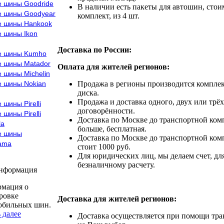
е шины Goodride
В наличии есть пакеты для автошин, стоим
е шины Goodyear
комплект, из 4 шт.
е шины Hankook
е шины Ikon
Доставка по России:
е шины Kumho
е шины Matador
Оплата для жителей регионов:
 шины Michelin
е шины Nokian
Продажа в регионы производится комплек
диска.
Продажа и доставка одного, двух или трёх
 шины Pirelli
договорённости.
 шины Pirelli
Доставка по Москве до транспортной комп
la
больше, бесплатная.
е шины
Доставка по Москве до транспортной комп
ama
стоит 1000 руб.
Для юридических лиц, мы делаем счет, дл
безналичному расчету.
информация
мация о
ровке
Доставка для жителей регионов:
обильных шин.
 далее
Доставка осуществляется при помощи тр