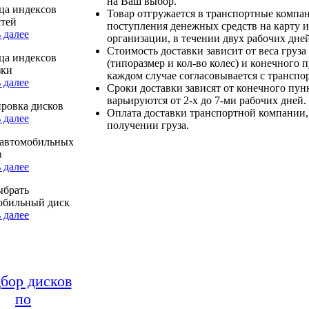
на Ваш выбор.
ца индексов
Товар отгружается в транспортные компа
стей
поступления денежных средств на карту и
 далее
организации, в течении двух рабочих дней
Стоимость доставки зависит от веса груза
ца индексов
(типоразмер и кол-во колес) и конечного 
зки
каждом случае согласовывается с транспо
 далее
Сроки доставки зависят от конечного пун
варьируются от 2-х до 7-ми рабочих дней.
ровка дисков
Оплата доставки транспортной компании,
 далее
получении груза.
автомобильных
в
 далее
ыбрать
обильный диск
 далее
бор дисков
по