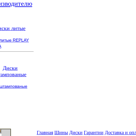
изводителю
иски литые
 литые REPLAY
A
Диски
ампованые
 штампованые
Главная
Шины
Диски
Гарантии
Доставка и оп