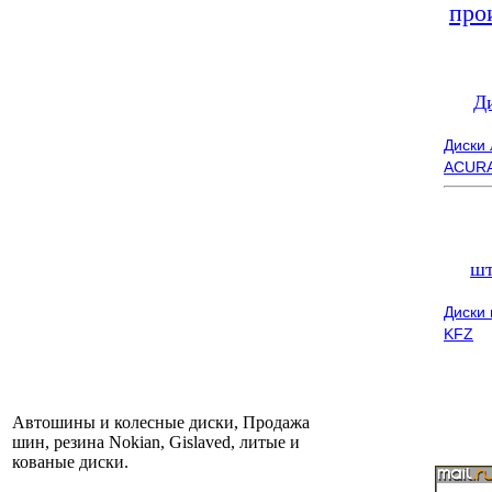
про
Д
Диски
ACUR
шт
Диски
KFZ
Автошины и колесные диски, Продажа
шин, резина Nokian, Gislaved, литые и
кованые диски.