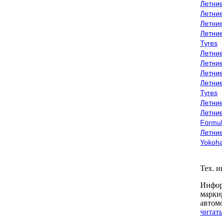
Летни
Летни
Летни
Летни
Tyres
Летни
Летни
Летние
Летни
Tyres
Летние
Летние
Formu
Летни
Yokoh
Тех. 
Инфор
марки
автом
читать