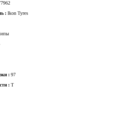
77962
ль :
Ikon Tyres
ипы
5
зки :
97
сти :
T