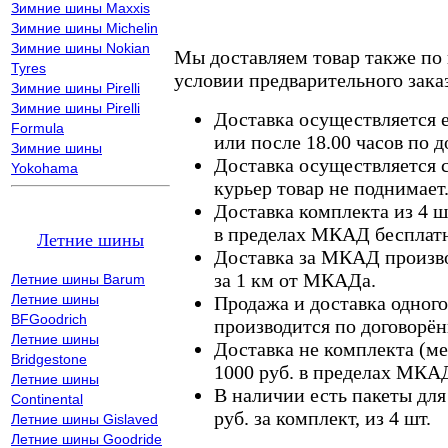
Зимние шины Maxxis
Зимние шины Michelin
Зимние шины Nokian
Мы доставляем товар также по
Tyres
условии предварительного заказ
Зимние шины Pirelli
Зимние шины Pirelli
Доставка осуществляется е
Formula
или после 18.00 часов по 
Зимние шины
Доставка осуществляется с
Yokohama
курьер товар не поднимает
Доставка комплекта из 4 ш
в пределах МКАД бесплатн
Летние шины
Доставка за МКАД произво
за 1 км от МКАДа.
Летние шины Barum
Летние шины
Продажа и доставка одного,
BFGoodrich
производится по договорён
Летние шины
Доставка не комплекта (ме
Bridgestone
1000 руб. в пределах МКА
Летние шины
В наличии есть пакеты дл
Continental
руб. за комплект, из 4 шт.
Летние шины Gislaved
Летние шины Goodride