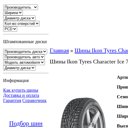
Штампованные диски
Главная
»
Шины Ikon Tyres Chara
Шины Ikon Tyres Character Ice 
Арти
Информация
Прои
Как купить шины
Доставка и оплата
Сезо
Гарантия
Справочник
Шипо
Шири
Подбор шин
Высо