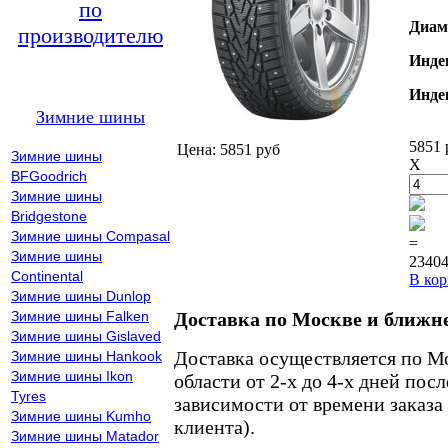
по
Диам
производителю
Инде
Инде
Зимние шины
5851 
Цена: 5851 руб
Зимние шины
X
BFGoodrich
Зимние шины
Bridgestone
Зимние шины Compasal
=
Зимние шины
23404
Continental
В кор
Зимние шины Dunlop
Зимние шины Falken
Доставка по Москве и ближн
Зимние шины Gislaved
Доставка осуществляется по М
Зимние шины Hankook
Зимние шины Ikon
области от 2-х до 4-х дней пос
Tyres
зависимости от времени заказа
Зимние шины Kumho
клиента).
Зимние шины Matador