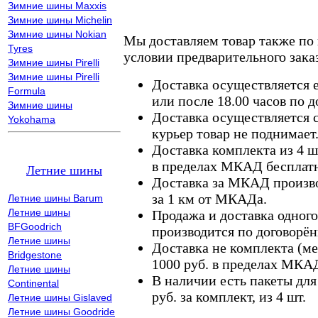
Зимние шины Maxxis
Зимние шины Michelin
Зимние шины Nokian
Мы доставляем товар также по
Tyres
условии предварительного заказ
Зимние шины Pirelli
Зимние шины Pirelli
Доставка осуществляется е
Formula
или после 18.00 часов по 
Зимние шины
Доставка осуществляется с
Yokohama
курьер товар не поднимает
Доставка комплекта из 4 ш
в пределах МКАД бесплатн
Летние шины
Доставка за МКАД произво
за 1 км от МКАДа.
Летние шины Barum
Летние шины
Продажа и доставка одного,
BFGoodrich
производится по договорён
Летние шины
Доставка не комплекта (ме
Bridgestone
1000 руб. в пределах МКА
Летние шины
В наличии есть пакеты дл
Continental
руб. за комплект, из 4 шт.
Летние шины Gislaved
Летние шины Goodride