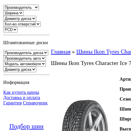
Штампованные диски
Главная
»
Шины Ikon Tyres Chara
Шины Ikon Tyres Character Ice 
Арти
Информация
Прои
Как купить шины
Доставка и оплата
Сезо
Гарантия
Справочник
Шипо
Шири
Подбор шин
Высо