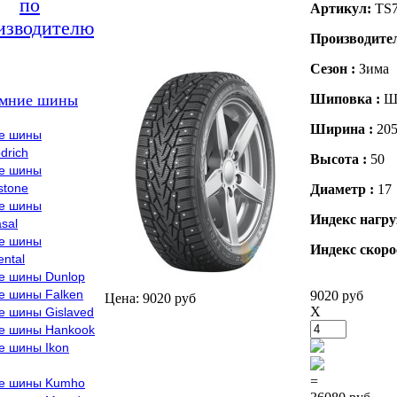
по
Артикул:
TS
изводителю
Производите
Сезон :
Зима
мние шины
Шиповка :
Ш
Ширина :
20
е шины
drich
Высота :
50
е шины
stone
Диаметр :
17
е шины
Индекс нагру
sal
е шины
Индекс скоро
ental
е шины Dunlop
е шины Falken
9020 руб
Цена: 9020 руб
X
е шины Gislaved
е шины Hankook
е шины Ikon
=
е шины Kumho