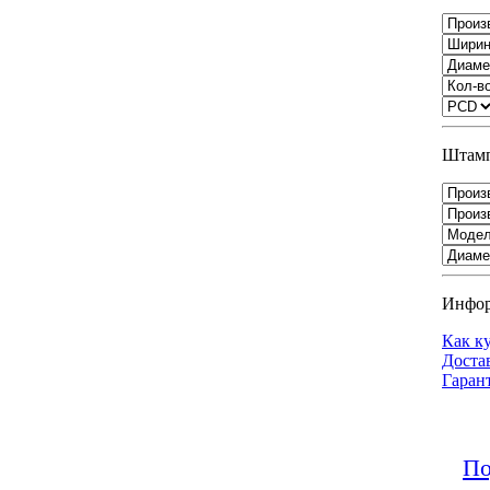
Штамп
Инфо
Как к
Доста
Гаран
По