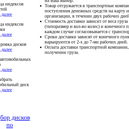
на Ваш выбор.
ца индексов
Товар отгружается в транспортные компа
стей
поступления денежных средств на карту и
 далее
организации, в течении двух рабочих дней
Стоимость доставки зависит от веса груза
ца индексов
(типоразмер и кол-во колес) и конечного 
зки
каждом случае согласовывается с транспо
 далее
Сроки доставки зависят от конечного пун
варьируются от 2-х до 7-ми рабочих дней.
ровка дисков
Оплата доставки транспортной компании,
 далее
получении груза.
автомобильных
в
 далее
ыбрать
обильный диск
 далее
бор дисков
по