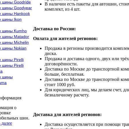
е шины Goodride
В наличии есть пакеты для автошин, стоим
е шины Goodyear
комплект, из 4 шт.
е шины Hankook
е шины Ikon
Доставка по России:
е шины Kumho
е шины Matador
Оплата для жителей регионов:
 шины Michelin
е шины Nokian
Продажа в регионы производится комплек
диска.
Продажа и доставка одного, двух или трёх
 шины Pirelli
договорённости.
 шины Pirelli
Доставка по Москве до транспортной комп
la
больше, бесплатная.
е шины
Доставка по Москве до транспортной комп
ama
стоит 1000 руб.
Для юридических лиц, мы делаем счет, дл
безналичному расчету.
информация
мация о
ровке
Доставка для жителей регионов:
обильных шин.
 далее
Доставка осуществляется при помощи тр