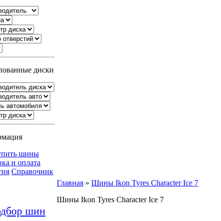
ованные диски
рмация
упить шины
вка и оплата
тия
Справочник
Главная
»
Шины Ikon Tyres Character Ice 7
Шины Ikon Tyres Character Ice 7
дбор шин