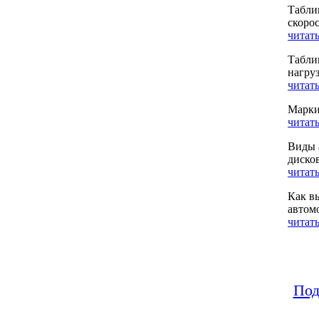
Табли
скоро
читать
Табли
нагру
читать
Марки
читать
Виды 
диско
читать
Как в
автом
читать
Под