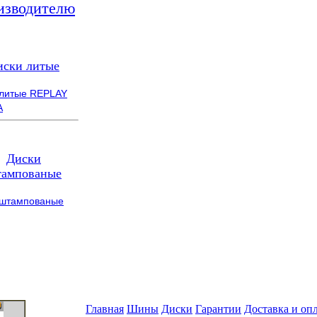
изводителю
иски литые
 литые REPLAY
A
Диски
ампованые
 штампованые
Главная
Шины
Диски
Гарантии
Доставка и оп