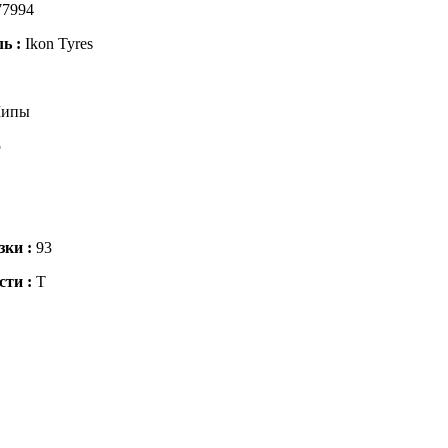
77994
ль :
Ikon Tyres
ипы
5
зки :
93
сти :
T