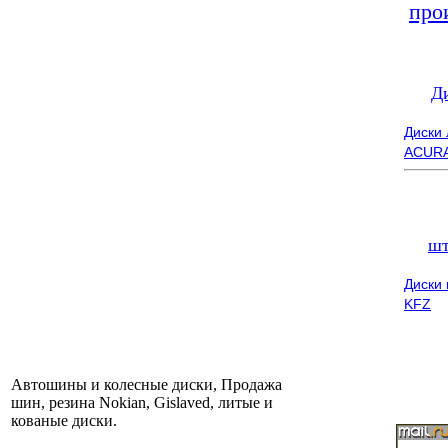
про
Д
Диски
ACUR
шт
Диски
KFZ
Автошины и колесные диски, Продажа
шин, резина Nokian, Gislaved, литые и
кованые диски.