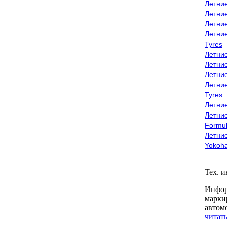
Летни
Летни
Летни
Летни
Tyres
Летни
Летни
Летние
Летни
Tyres
Летние
Летние
Formu
Летни
Yokoh
Тех. 
Инфор
марки
автом
читать