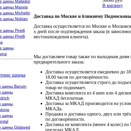
36080 руб
е шины Matador
В корзину
е шины Maxxis
е шины Michelin
Доставка по Москве и ближнему Подмосковь
е шины Nokian
Доставка осуществляется по Москве и Московско
 шины Pirelli
х дней после подтверждения заказа (в зависимос
 шины Pirelli
местонахождения клиента).
la
е шины
ama
Мы доставляем товар также по выходным дням 
предварительного заказа.
Доставка осуществляется ежедневно до 18
тние шины
18.00 часов по договорённости.
Доставка осуществляется строго до подъез
е шины Barum
товар не поднимает.
е шины
Доставка комплекта из 4 шин или 4 диско
drich
МКАД бесплатная.
Доставка за МКАД производится на условия
е шины
МКАДа.
stone
Продажа и доставка одного, двух или трёх
е шины
по договорённости.
ental
Доставка не комплекта (менее 4 колес) по
е шины Gislaved
пределах МКАД.