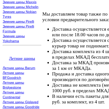
Зимние шины Maxxis
Зимние шины Michelin
Зимние шины Nokian
Мы доставляем товар также по
Tyres
условии предварительного заказ
Зимние шины Pirelli
Зимние шины Pirelli
Доставка осуществляется е
Formula
или после 18.00 часов по 
Зимние шины
Доставка осуществляется с
Yokohama
курьер товар не поднимает
Доставка комплекта из 4 ш
в пределах МКАД бесплатн
Летние шины
Доставка за МКАД произво
за 1 км от МКАДа.
Летние шины Barum
Летние шины
Продажа и доставка одного,
BFGoodrich
производится по договорён
Летние шины
Доставка не комплекта (ме
Bridgestone
1000 руб. в пределах МКА
Летние шины
В наличии есть пакеты дл
Continental
руб. за комплект, из 4 шт.
Летние шины Gislaved
Летние шины Goodride