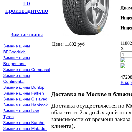
по
Диам
производителю
Инде
Инде
Зимние шины
11802
Цена: 11802 руб
Зимние шины
X
BFGoodrich
Зимние шины
Bridgestone
Зимние шины Compasal
=
Зимние шины
47208
Continental
В кор
Зимние шины Dunlop
Зимние шины Falken
Доставка по Москве и ближн
Зимние шины Gislaved
Доставка осуществляется по М
Зимние шины Hankook
Зимние шины Ikon
области от 2-х до 4-х дней пос
Tyres
зависимости от времени заказа
Зимние шины Kumho
клиента).
Зимние шины Matador