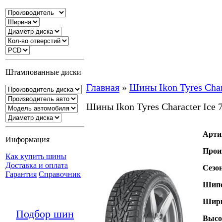
Штампованные диски
Главная
»
Шины Ikon Tyres Chara
Шины Ikon Tyres Character Ice 
Арти
Информация
Прои
Как купить шины
Доставка и оплата
Сезо
Гарантия
Справочник
Шипо
Шири
Подбор шин
Высо