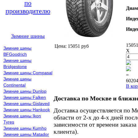
по
Диам
производителю
Инде
Инде
Зимние шины
15051
Цена: 15051 руб
Зимние шины
X
BFGoodrich
Зимние шины
Bridgestone
Зимние шины Compasal
=
Зимние шины
60204
Continental
В кор
Зимние шины Dunlop
Зимние шины Falken
Доставка по Москве и ближн
Зимние шины Gislaved
Доставка осуществляется по М
Зимние шины Hankook
Зимние шины Ikon
области от 2-х до 4-х дней пос
Tyres
зависимости от времени заказа
Зимние шины Kumho
клиента).
Зимние шины Matador