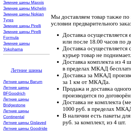
Зимние шины Maxxis
Зимние шины Michelin
Зимние шины Nokian
Мы доставляем товар также по
Tyres
условии предварительного заказ
Зимние шины Pirelli
Зимние шины Pirelli
Доставка осуществляется е
Formula
или после 18.00 часов по 
Зимние шины
Доставка осуществляется с
Yokohama
курьер товар не поднимает
Доставка комплекта из 4 ш
в пределах МКАД бесплатн
Летние шины
Доставка за МКАД произво
за 1 км от МКАДа.
Летние шины Barum
Летние шины
Продажа и доставка одного,
BFGoodrich
производится по договорён
Летние шины
Доставка не комплекта (ме
Bridgestone
1000 руб. в пределах МКА
Летние шины
В наличии есть пакеты дл
Continental
руб. за комплект, из 4 шт.
Летние шины Gislaved
Летние шины Goodride