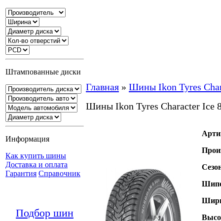
Штампованные диски
Главная
»
Шины Ikon Tyres Char
Шины Ikon Tyres Character Ice
Арти
Информация
Прои
Как купить шины
Доставка и оплата
Сезо
Гарантия
Справочник
Шипо
Шири
Подбор шин
Высо