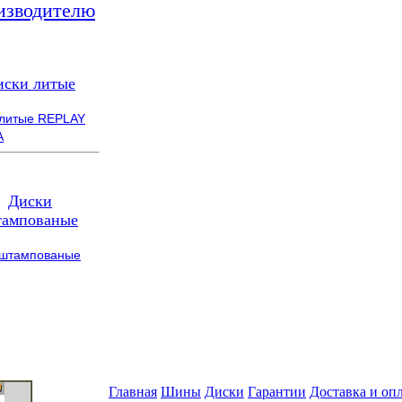
изводителю
иски литые
 литые REPLAY
A
Диски
ампованые
 штампованые
Главная
Шины
Диски
Гарантии
Доставка и оп