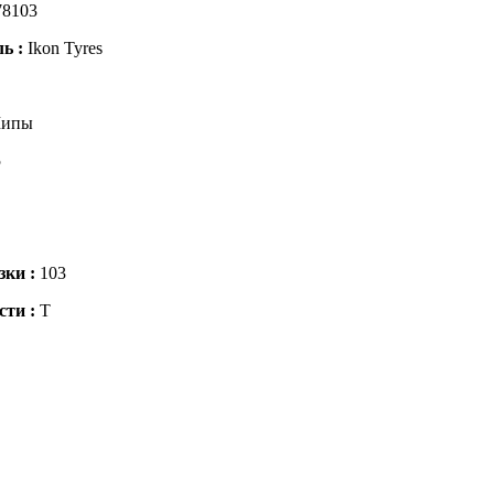
78103
ль :
Ikon Tyres
ипы
5
зки :
103
сти :
T