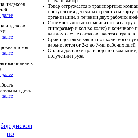
на Ваш выбор.
ца индексов
Товар отгружается в транспортные компа
стей
поступления денежных средств на карту и
 далее
организации, в течении двух рабочих дней
Стоимость доставки зависит от веса груза
ца индексов
(типоразмер и кол-во колес) и конечного 
зки
каждом случае согласовывается с транспо
 далее
Сроки доставки зависят от конечного пун
варьируются от 2-х до 7-ми рабочих дней.
ровка дисков
Оплата доставки транспортной компании,
 далее
получении груза.
автомобильных
в
 далее
ыбрать
обильный диск
 далее
бор дисков
по