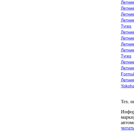
Летни
Летни
Летни
Летни
Tyres
Летни
Летни
Летние
Летни
Tyres
Летние
Летние
Formu
Летни
Yokoh
Тех. 
Инфор
марки
автом
читать