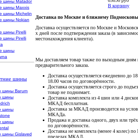
63656 руб
е шины Matador
В корзину
е шины Maxxis
е шины Michelin
Доставка по Москве и ближнему Подмосковь
е шины Nokian
Доставка осуществляется по Москве и Московско
 шины Pirelli
х дней после подтверждения заказа (в зависимос
 шины Pirelli
местонахождения клиента).
la
е шины
ama
Мы доставляем товар также по выходным дням 
предварительного заказа.
Доставка осуществляется ежедневно до 18
тние шины
18.00 часов по договорённости.
Доставка осуществляется строго до подъез
е шины Barum
товар не поднимает.
е шины
Доставка комплекта из 4 шин или 4 диско
drich
МКАД бесплатная.
Доставка за МКАД производится на условия
е шины
МКАДа.
stone
Продажа и доставка одного, двух или трёх
е шины
по договорённости.
ental
Доставка не комплекта (менее 4 колес) по
е шины Gislaved
пределах МКАД.