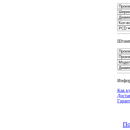
Штамп
Инфо
Как к
Доста
Гаран
По