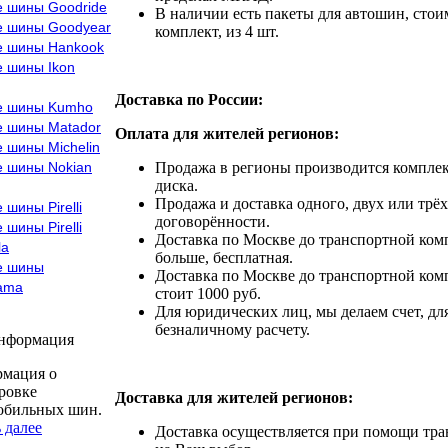
е шины Goodride
В наличии есть пакеты для автошин, стоим
е шины Goodyear
комплект, из 4 шт.
е шины Hankook
е шины Ikon
Доставка по России:
е шины Kumho
е шины Matador
Оплата для жителей регионов:
 шины Michelin
е шины Nokian
Продажа в регионы производится комплек
диска.
Продажа и доставка одного, двух или трёх
 шины Pirelli
договорённости.
 шины Pirelli
Доставка по Москве до транспортной комп
la
больше, бесплатная.
е шины
Доставка по Москве до транспортной комп
ama
стоит 1000 руб.
Для юридических лиц, мы делаем счет, дл
безналичному расчету.
информация
мация о
ровке
Доставка для жителей регионов:
обильных шин.
 далее
Доставка осуществляется при помощи тр