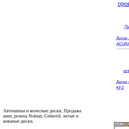
про
Д
Диски
ACUR
шт
Диски
KFZ
Автошины и колесные диски, Продажа
шин, резина Nokian, Gislaved, литые и
кованые диски.