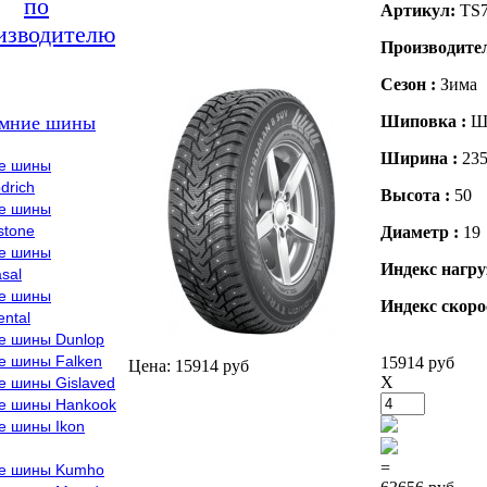
по
Артикул:
TS
изводителю
Производите
Сезон :
Зима
мние шины
Шиповка :
Ш
Ширина :
23
е шины
drich
Высота :
50
е шины
stone
Диаметр :
19
е шины
Индекс нагру
sal
е шины
Индекс скоро
ental
е шины Dunlop
е шины Falken
15914 руб
Цена: 15914 руб
X
е шины Gislaved
е шины Hankook
е шины Ikon
=
е шины Kumho