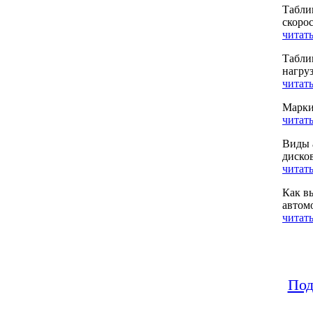
Табли
скоро
читать
Табли
нагру
читать
Марки
читать
Виды 
диско
читать
Как в
автом
читать
Под