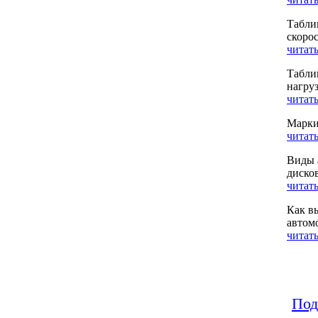
Табли
скоро
читать
Табли
нагру
читать
Марки
читать
Виды 
диско
читать
Как в
автом
читать
Под