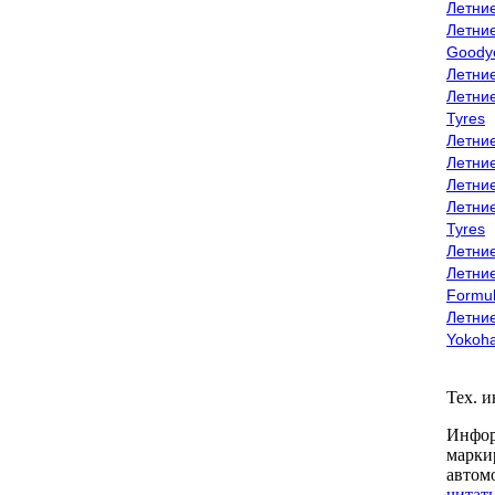
Летни
Летни
Goody
Летни
Летни
Tyres
Летни
Летни
Летние
Летни
Tyres
Летние
Летние
Formu
Летни
Yokoh
Тех. 
Инфор
марки
автом
читать