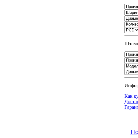
Штамп
Инфо
Как к
Доста
Гаран
По