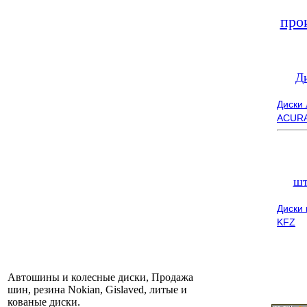
про
Д
Диски
ACUR
шт
Диски
KFZ
Автошины и колесные диски, Продажа
шин, резина Nokian, Gislaved, литые и
кованые диски.