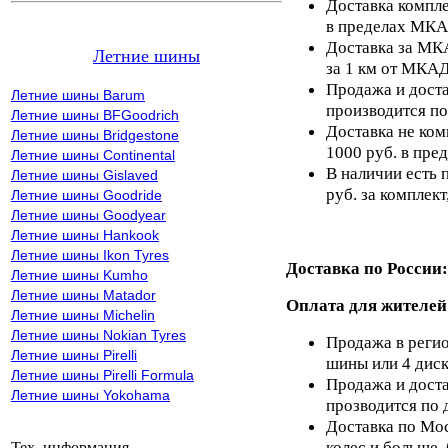
Доставка компле
в пределах МКА
Доставка за МКА
Летние шины
за 1 км от МКАД
Продажа и доста
Летние шины Barum
производится по
Летние шины BFGoodrich
Доставка не ком
Летние шины Bridgestone
1000 руб. в пр
Летние шины Continental
В наличии есть 
Летние шины Gislaved
руб. за комплект,
Летние шины Goodride
Летние шины Goodyear
Летние шины Hankook
Летние шины Ikon Tyres
Доставка по России:
Летние шины Kumho
Летние шины Matador
Оплата для жителей
Летние шины Michelin
Летние шины Nokian Tyres
Продажа в регио
Летние шины Pirelli
шины или 4 диск
Летние шины Pirelli Formula
Продажа и доста
Летние шины Yokohama
прозводится по 
Доставка по Мос
колес и больше,
Тех. информация