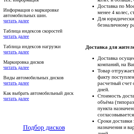
Доставка по Мос
Информация о маркировке
менее 4 колес, с
автомобильных шин.
Для юридических
читать далее
безналичному ра
Таблица индексов скоростей
читать далее
Таблица индексов нагрузки
Доставка для жител
читать далее
Доставка осуще
Маркировка дисков
компаний, на Ва
читать далее
Товар отгружает
факту поступлен
Виды автомобильных дисков
расчетный счет 
читать далее
дней.
Как выбрать автомобильный диск
Стоимость доста
читать далее
объёма (типораз
пункта назначен
согласовывается
Сроки доставки 
Подбор дисков
назначения и ва
дней.