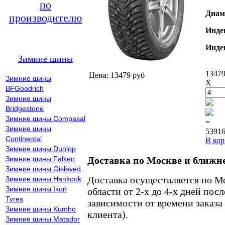
по
Диам
производителю
Инде
Инде
Зимние шины
13479
Цена: 13479 руб
Зимние шины
X
BFGoodrich
Зимние шины
Bridgestone
Зимние шины Compasal
=
Зимние шины
53916
Continental
В кор
Зимние шины Dunlop
Зимние шины Falken
Доставка по Москве и ближн
Зимние шины Gislaved
Доставка осуществляется по М
Зимние шины Hankook
Зимние шины Ikon
области от 2-х до 4-х дней пос
Tyres
зависимости от времени заказа
Зимние шины Kumho
клиента).
Зимние шины Matador