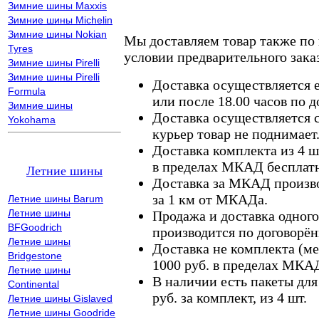
Зимние шины Maxxis
Зимние шины Michelin
Зимние шины Nokian
Мы доставляем товар также по
Tyres
условии предварительного заказ
Зимние шины Pirelli
Зимние шины Pirelli
Доставка осуществляется е
Formula
или после 18.00 часов по 
Зимние шины
Доставка осуществляется с
Yokohama
курьер товар не поднимает
Доставка комплекта из 4 ш
в пределах МКАД бесплатн
Летние шины
Доставка за МКАД произво
за 1 км от МКАДа.
Летние шины Barum
Летние шины
Продажа и доставка одного,
BFGoodrich
производится по договорён
Летние шины
Доставка не комплекта (ме
Bridgestone
1000 руб. в пределах МКА
Летние шины
В наличии есть пакеты дл
Continental
руб. за комплект, из 4 шт.
Летние шины Gislaved
Летние шины Goodride