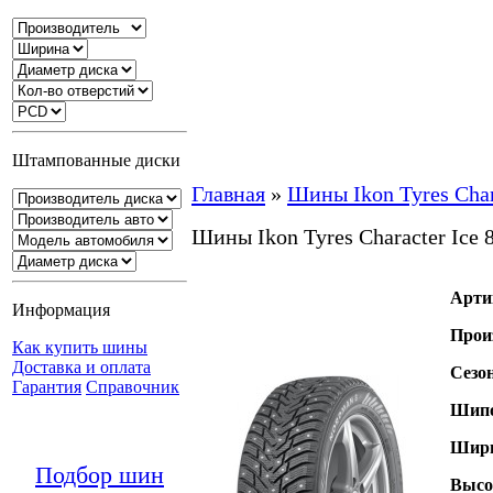
Штампованные диски
Главная
»
Шины Ikon Tyres Chara
Шины Ikon Tyres Character Ice 
Арти
Информация
Прои
Как купить шины
Доставка и оплата
Сезо
Гарантия
Справочник
Шипо
Шири
Подбор шин
Высо