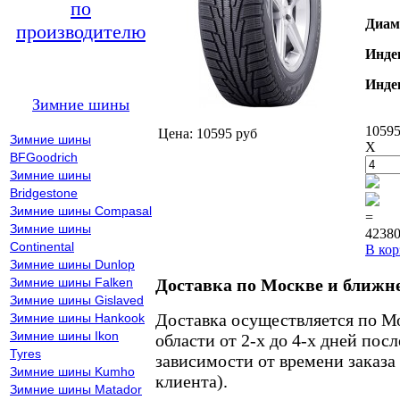
по
Диам
производителю
Инде
Инде
Зимние шины
10595
Цена: 10595 руб
Зимние шины
X
BFGoodrich
Зимние шины
Bridgestone
Зимние шины Compasal
=
Зимние шины
42380
Continental
В кор
Зимние шины Dunlop
Зимние шины Falken
Доставка по Москве и ближн
Зимние шины Gislaved
Доставка осуществляется по М
Зимние шины Hankook
Зимние шины Ikon
области от 2-х до 4-х дней пос
Tyres
зависимости от времени заказа
Зимние шины Kumho
клиента).
Зимние шины Matador