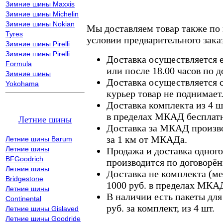
Зимние шины Maxxis
Зимние шины Michelin
Зимние шины Nokian
Мы доставляем товар также по
Tyres
условии предварительного заказ
Зимние шины Pirelli
Зимние шины Pirelli
Доставка осуществляется е
Formula
или после 18.00 часов по 
Зимние шины
Доставка осуществляется с
Yokohama
курьер товар не поднимает
Доставка комплекта из 4 ш
в пределах МКАД бесплатн
Летние шины
Доставка за МКАД произво
за 1 км от МКАДа.
Летние шины Barum
Летние шины
Продажа и доставка одного,
BFGoodrich
производится по договорён
Летние шины
Доставка не комплекта (ме
Bridgestone
1000 руб. в пределах МКА
Летние шины
В наличии есть пакеты дл
Continental
руб. за комплект, из 4 шт.
Летние шины Gislaved
Летние шины Goodride