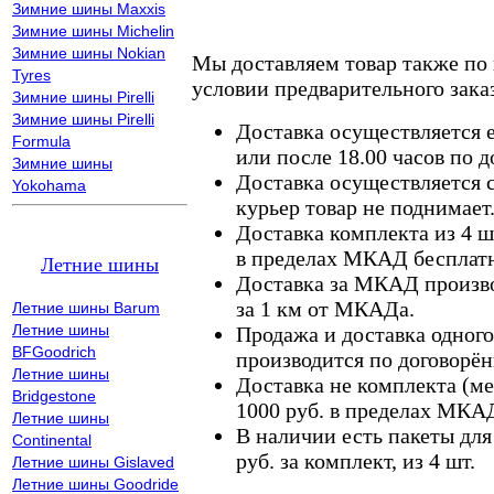
Зимние шины Maxxis
Зимние шины Michelin
Зимние шины Nokian
Мы доставляем товар также по
Tyres
условии предварительного заказ
Зимние шины Pirelli
Зимние шины Pirelli
Доставка осуществляется е
Formula
или после 18.00 часов по 
Зимние шины
Доставка осуществляется с
Yokohama
курьер товар не поднимает
Доставка комплекта из 4 ш
в пределах МКАД бесплатн
Летние шины
Доставка за МКАД произво
за 1 км от МКАДа.
Летние шины Barum
Летние шины
Продажа и доставка одного,
BFGoodrich
производится по договорён
Летние шины
Доставка не комплекта (ме
Bridgestone
1000 руб. в пределах МКА
Летние шины
В наличии есть пакеты дл
Continental
руб. за комплект, из 4 шт.
Летние шины Gislaved
Летние шины Goodride