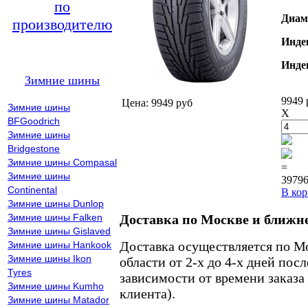
по
Диам
производителю
Инде
Инде
Зимние шины
9949 
Цена: 9949 руб
Зимние шины
X
BFGoodrich
Зимние шины
Bridgestone
Зимние шины Compasal
=
Зимние шины
39796
Continental
В кор
Зимние шины Dunlop
Зимние шины Falken
Доставка по Москве и ближн
Зимние шины Gislaved
Доставка осуществляется по М
Зимние шины Hankook
Зимние шины Ikon
области от 2-х до 4-х дней пос
Tyres
зависимости от времени заказа
Зимние шины Kumho
клиента).
Зимние шины Matador