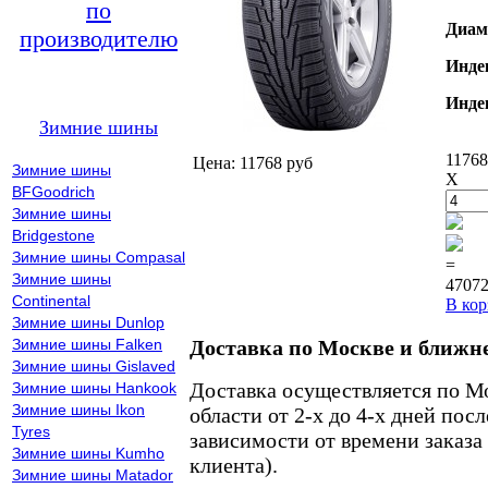
по
Диам
производителю
Инде
Инде
Зимние шины
11768
Цена: 11768 руб
Зимние шины
X
BFGoodrich
Зимние шины
Bridgestone
Зимние шины Compasal
=
Зимние шины
47072
Continental
В кор
Зимние шины Dunlop
Зимние шины Falken
Доставка по Москве и ближн
Зимние шины Gislaved
Доставка осуществляется по М
Зимние шины Hankook
Зимние шины Ikon
области от 2-х до 4-х дней пос
Tyres
зависимости от времени заказа
Зимние шины Kumho
клиента).
Зимние шины Matador