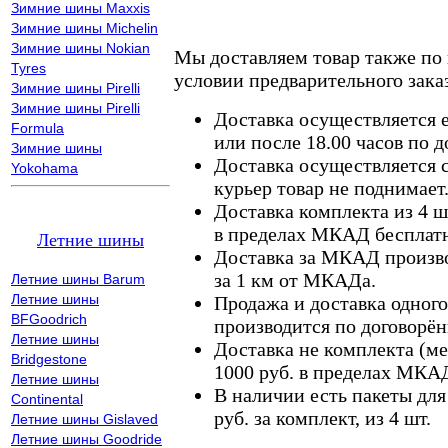
Зимние шины Maxxis
Зимние шины Michelin
Зимние шины Nokian
Мы доставляем товар также по
Tyres
условии предварительного заказ
Зимние шины Pirelli
Зимние шины Pirelli
Доставка осуществляется е
Formula
или после 18.00 часов по 
Зимние шины
Доставка осуществляется с
Yokohama
курьер товар не поднимает
Доставка комплекта из 4 ш
в пределах МКАД бесплатн
Летние шины
Доставка за МКАД произво
за 1 км от МКАДа.
Летние шины Barum
Летние шины
Продажа и доставка одного,
BFGoodrich
производится по договорён
Летние шины
Доставка не комплекта (ме
Bridgestone
1000 руб. в пределах МКА
Летние шины
В наличии есть пакеты дл
Continental
руб. за комплект, из 4 шт.
Летние шины Gislaved
Летние шины Goodride