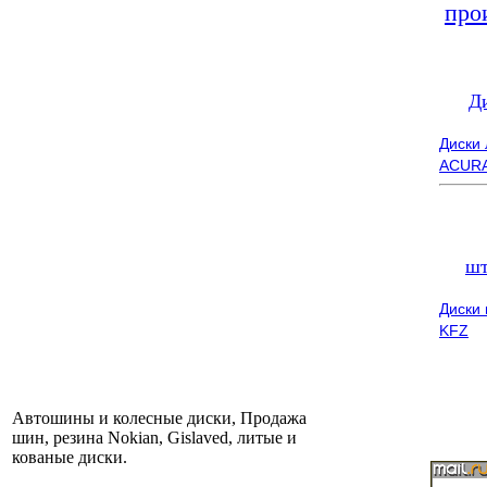
про
Д
Диски
ACUR
шт
Диски
KFZ
Автошины и колесные диски, Продажа
шин, резина Nokian, Gislaved, литые и
кованые диски.