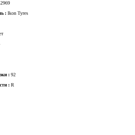
2969
ль :
Ikon Tyres
ет
5
зки :
92
сти :
R