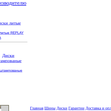
изводителю
иски литые
 литые REPLAY
A
Диски
ампованые
 штампованые
Главная
Шины
Диски
Гарантии
Доставка и оп