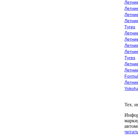
Летни
Летни
Летни
Летни
Tyres
Летни
Летни
Летние
Летни
Tyres
Летние
Летние
Formu
Летни
Yokoh
Тех. 
Инфор
марки
автом
читать