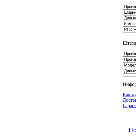
Штамп
Инфо
Как к
Доста
Гаран
По