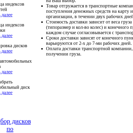
на Ваш выбор.
ца индексов
Товар отгружается в транспортные компа
стей
поступления денежных средств на карту и
 далее
организации, в течении двух рабочих дней
Стоимость доставки зависит от веса груза
ца индексов
(типоразмер и кол-во колес) и конечного 
зки
каждом случае согласовывается с транспо
 далее
Сроки доставки зависят от конечного пун
варьируются от 2-х до 7-ми рабочих дней.
ровка дисков
Оплата доставки транспортной компании,
 далее
получении груза.
автомобильных
в
 далее
ыбрать
обильный диск
 далее
бор дисков
по