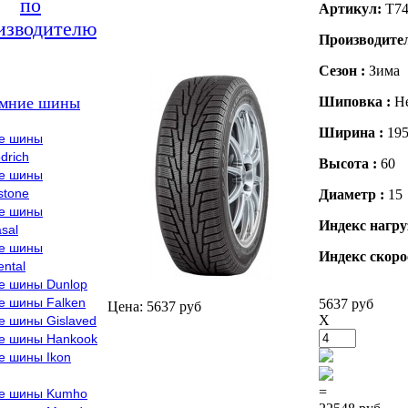
по
Артикул:
T74
изводителю
Производите
Сезон :
Зима
мние шины
Шиповка :
Н
Ширина :
19
е шины
drich
Высота :
60
е шины
stone
Диаметр :
15
е шины
Индекс нагру
sal
е шины
Индекс скоро
ental
е шины Dunlop
е шины Falken
5637 руб
Цена: 5637 руб
X
е шины Gislaved
е шины Hankook
е шины Ikon
=
е шины Kumho