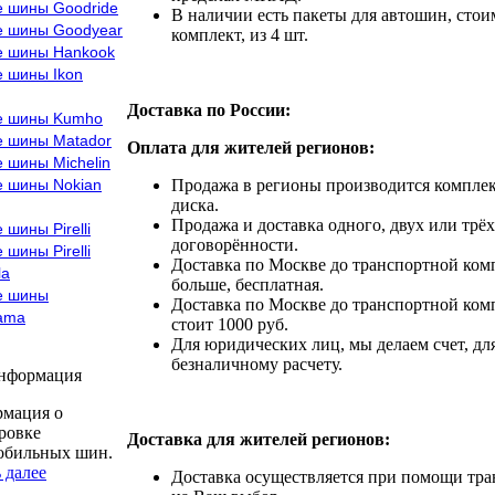
е шины Goodride
В наличии есть пакеты для автошин, стоим
е шины Goodyear
комплект, из 4 шт.
е шины Hankook
е шины Ikon
Доставка по России:
е шины Kumho
е шины Matador
Оплата для жителей регионов:
 шины Michelin
е шины Nokian
Продажа в регионы производится комплек
диска.
Продажа и доставка одного, двух или трёх
 шины Pirelli
договорённости.
 шины Pirelli
Доставка по Москве до транспортной комп
la
больше, бесплатная.
е шины
Доставка по Москве до транспортной комп
ama
стоит 1000 руб.
Для юридических лиц, мы делаем счет, дл
безналичному расчету.
информация
мация о
ровке
Доставка для жителей регионов:
обильных шин.
 далее
Доставка осуществляется при помощи тр