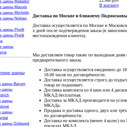
22548 руб
е шины Matador
В корзину
е шины Maxxis
е шины Michelin
Доставка по Москве и ближнему Подмосковь
е шины Nokian
Доставка осуществляется по Москве и Московско
 шины Pirelli
х дней после подтверждения заказа (в зависимос
 шины Pirelli
местонахождения клиента).
la
е шины
ama
Мы доставляем товар также по выходным дням 
предварительного заказа.
Доставка осуществляется ежедневно до 18
тние шины
18.00 часов по договорённости.
Доставка осуществляется строго до подъез
е шины Barum
товар не поднимает.
е шины
Доставка комплекта из 4 шин или 4 диско
drich
МКАД бесплатная.
Доставка за МКАД производится на условия
е шины
МКАДа.
stone
Продажа и доставка одного, двух или трёх
е шины
по договорённости.
ental
Доставка не комплекта (менее 4 колес) по
е шины Gislaved
пределах МКАД.