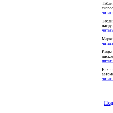
Табли
скоро
читать
Табли
нагру
читать
Марки
читать
Виды 
диско
читать
Как в
автом
читать
Под