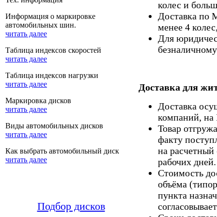
колес и больш
Доставка по 
Информация о маркировке
автомобильных шин.
менее 4 колес
читать далее
Для юридическ
безналичному 
Таблица индексов скоростей
читать далее
Таблица индексов нагрузки
читать далее
Доставка для жит
Маркировка дисков
Доставка осу
читать далее
компаний, на
Виды автомобильных дисков
Товар отгруж
читать далее
факту поступ
на расчетный 
Как выбрать автомобильный диск
читать далее
рабочих дней.
Стоимость дос
объёма (типор
пункта назнач
Подбор дисков
согласовывает