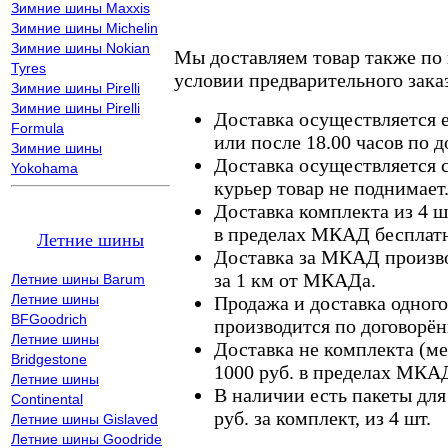
Зимние шины Maxxis
Зимние шины Michelin
Зимние шины Nokian
Мы доставляем товар также по
Tyres
условии предварительного заказ
Зимние шины Pirelli
Зимние шины Pirelli
Доставка осуществляется е
Formula
или после 18.00 часов по 
Зимние шины
Доставка осуществляется с
Yokohama
курьер товар не поднимает
Доставка комплекта из 4 ш
в пределах МКАД бесплатн
Летние шины
Доставка за МКАД произво
за 1 км от МКАДа.
Летние шины Barum
Летние шины
Продажа и доставка одного,
BFGoodrich
производится по договорён
Летние шины
Доставка не комплекта (ме
Bridgestone
1000 руб. в пределах МКА
Летние шины
В наличии есть пакеты дл
Continental
руб. за комплект, из 4 шт.
Летние шины Gislaved
Летние шины Goodride