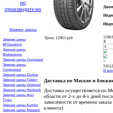
по
Диам
производителю
Инде
Инде
Зимние шины
12903
Цена: 12903 руб
Зимние шины
X
BFGoodrich
Зимние шины
Bridgestone
Зимние шины Compasal
=
Зимние шины
51612
Continental
В кор
Зимние шины Dunlop
Зимние шины Falken
Доставка по Москве и ближн
Зимние шины Gislaved
Доставка осуществляется по М
Зимние шины Hankook
Зимние шины Ikon
области от 2-х до 4-х дней пос
Tyres
зависимости от времени заказа
Зимние шины Kumho
клиента).
Зимние шины Matador