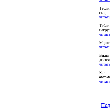
Табли
скоро
читать
Табли
нагру
читать
Марки
читать
Виды 
диско
читать
Как в
автом
читать
Под