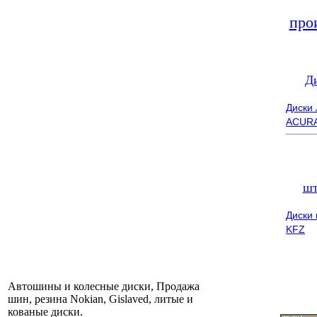
про
Д
Диски
ACUR
шт
Диски
KFZ
Автошины и колесные диски, Продажа
шин, резина Nokian, Gislaved, литые и
кованые диски.