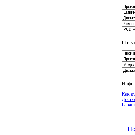
Штамп
Инфо
Как к
Доста
Гаран
По