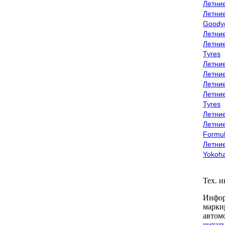
Летни
Летни
Goody
Летни
Летни
Tyres
Летни
Летни
Летние
Летни
Tyres
Летние
Летние
Formu
Летни
Yokoh
Тех. 
Инфор
марки
автом
читать