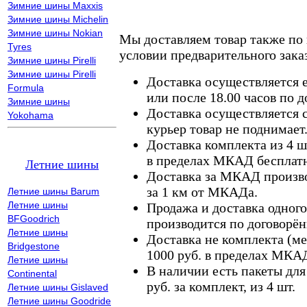
Зимние шины Maxxis
Зимние шины Michelin
Зимние шины Nokian
Мы доставляем товар также по
Tyres
условии предварительного заказ
Зимние шины Pirelli
Зимние шины Pirelli
Доставка осуществляется е
Formula
или после 18.00 часов по 
Зимние шины
Доставка осуществляется с
Yokohama
курьер товар не поднимает
Доставка комплекта из 4 ш
в пределах МКАД бесплатн
Летние шины
Доставка за МКАД произво
за 1 км от МКАДа.
Летние шины Barum
Летние шины
Продажа и доставка одного,
BFGoodrich
производится по договорён
Летние шины
Доставка не комплекта (ме
Bridgestone
1000 руб. в пределах МКА
Летние шины
В наличии есть пакеты дл
Continental
руб. за комплект, из 4 шт.
Летние шины Gislaved
Летние шины Goodride