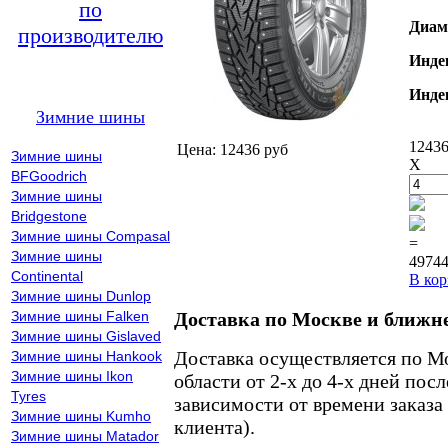
по
Диам
производителю
Инде
Инде
Зимние шины
12436
Цена: 12436 руб
Зимние шины
X
BFGoodrich
Зимние шины
Bridgestone
Зимние шины Compasal
=
Зимние шины
49744
Continental
В кор
Зимние шины Dunlop
Зимние шины Falken
Доставка по Москве и ближн
Зимние шины Gislaved
Доставка осуществляется по М
Зимние шины Hankook
Зимние шины Ikon
области от 2-х до 4-х дней пос
Tyres
зависимости от времени заказа
Зимние шины Kumho
клиента).
Зимние шины Matador