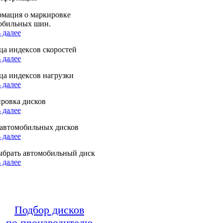
мация о маркировке
обильных шин.
 далее
ца индексов скоростей
 далее
ца индексов нагрузки
 далее
ровка дисков
 далее
автомобильных дисков
 далее
ыбрать автомобильный диск
 далее
Подбор дисков
по производителю