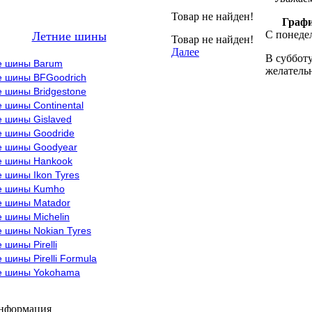
Товар не найден!
Графи
С понедел
Летние шины
Товар не найден!
Далее
В субботу
е шины Barum
желательн
е шины BFGoodrich
 шины Bridgestone
 шины Continental
е шины Gislaved
е шины Goodride
е шины Goodyear
е шины Hankook
 шины Ikon Tyres
е шины Kumho
е шины Matador
 шины Michelin
 шины Nokian Tyres
 шины Pirelli
 шины Pirelli Formula
е шины Yokohama
информация