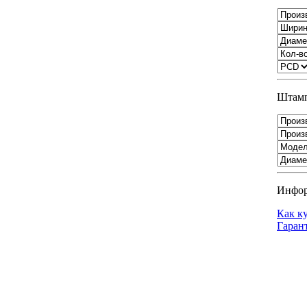
Штамп
Инфо
Как к
Гаран