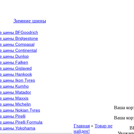
Зимние шины
е шины BFGoodrich
е шины Bridgestone
е шины Compasal
 шины Continental
е шины Dunlop
е шины Falken
е шины Gislaved
е шины Hankook
 шины Ikon Tyres
е шины Kumho
е шины Matador
е шины Maxxis
е шины Michelin
Ваша кор
е шины Nokian Tyres
 шины Pirelli
Ваша кор
 шины Pirelli Formula
Главная
»
Товар не
ВНИМ
е шины Yokohama
найден!
Уважаем