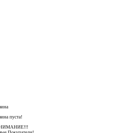
зина
зина пуста!
АНИЕ!!!
ые Покупатели!