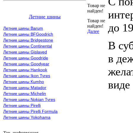
С по
Товар не
найден!
инте
Летние шины
Товар не
до 19
найден!
Летние шины Barum
Далее
Летние шины BFGoodrich
Летние шины Bridgestone
В су
Летние шины Continental
Летние шины Gislaved
в де
Летние шины Goodride
Летние шины Goodyear
жела
Летние шины Hankook
Летние шины Ikon Tyres
виде
Летние шины Kumho
Летние шины Matador
Летние шины Michelin
Летние шины Nokian Tyres
Летние шины Pirelli
Летние шины Pirelli Formula
Летние шины Yokohama
Тех. информация