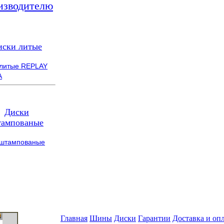
изводителю
иски литые
 литые REPLAY
A
Диски
ампованые
 штампованые
Главная
Шины
Диски
Гарантии
Доставка и оп