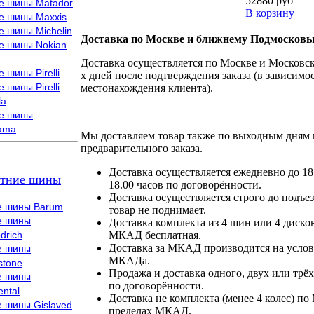
52880 руб
е шины Matador
В корзину
е шины Maxxis
е шины Michelin
Доставка по Москве и ближнему Подмосковь
е шины Nokian
Доставка осуществляется по Москве и Московско
 шины Pirelli
х дней после подтверждения заказа (в зависимос
 шины Pirelli
местонахождения клиента).
la
е шины
ama
Мы доставляем товар также по выходным дням 
предварительного заказа.
Доставка осуществляется ежедневно до 18
тние шины
18.00 часов по договорённости.
Доставка осуществляется строго до подъез
е шины Barum
товар не поднимает.
е шины
Доставка комплекта из 4 шин или 4 диско
drich
МКАД бесплатная.
Доставка за МКАД производится на условия
е шины
МКАДа.
stone
Продажа и доставка одного, двух или трёх
е шины
по договорённости.
ental
Доставка не комплекта (менее 4 колес) по
е шины Gislaved
пределах МКАД.