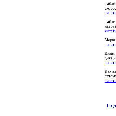
Табли
скоро
читать
Табли
нагру
читать
Марки
читать
Виды 
диско
читать
Как в
автом
читать
Под