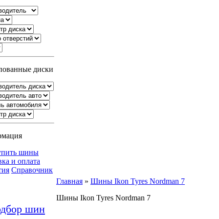
ованные диски
рмация
упить шины
вка и оплата
тия
Справочник
Главная
»
Шины Ikon Tyres Nordman 7
Шины Ikon Tyres Nordman 7
дбор шин