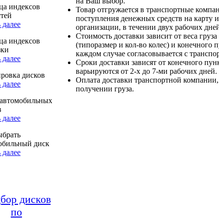
на Ваш выбор.
ца индексов
Товар отгружается в транспортные компа
стей
поступления денежных средств на карту и
 далее
организации, в течении двух рабочих дней
Стоимость доставки зависит от веса груза
ца индексов
(типоразмер и кол-во колес) и конечного 
зки
каждом случае согласовывается с транспо
 далее
Сроки доставки зависят от конечного пун
варьируются от 2-х до 7-ми рабочих дней.
ровка дисков
Оплата доставки транспортной компании,
 далее
получении груза.
автомобильных
в
 далее
ыбрать
обильный диск
 далее
бор дисков
по