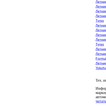
Летни
Летни
Летни
Летни
Tyres
Летни
Летни
Летние
Летни
Tyres
Летние
Летние
Formu
Летни
Yokoh
Тех. 
Инфор
марки
автом
читать