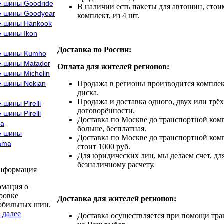
е шины Goodride
В наличии есть пакеты для автошин, стоим
е шины Goodyear
комплект, из 4 шт.
е шины Hankook
е шины Ikon
Доставка по России:
е шины Kumho
е шины Matador
Оплата для жителей регионов:
 шины Michelin
е шины Nokian
Продажа в регионы производится комплек
диска.
Продажа и доставка одного, двух или трёх
 шины Pirelli
договорённости.
 шины Pirelli
Доставка по Москве до транспортной комп
la
больше, бесплатная.
е шины
Доставка по Москве до транспортной комп
ama
стоит 1000 руб.
Для юридических лиц, мы делаем счет, дл
безналичному расчету.
информация
мация о
ровке
Доставка для жителей регионов:
обильных шин.
 далее
Доставка осуществляется при помощи тр