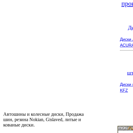
про
Д
Диски
ACUR
шт
Диски
KFZ
Автошины и колесные диски, Продажа
шин, резина Nokian, Gislaved, литые и
кованые диски.