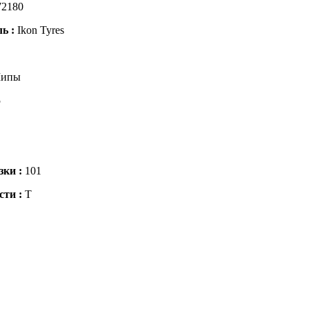
72180
ль :
Ikon Tyres
ипы
5
зки :
101
сти :
T