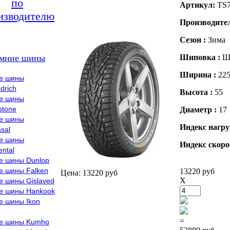
по
Артикул:
TS
изводителю
Производите
Сезон :
Зима
мние шины
Шиповка :
Ш
Ширина :
22
е шины
drich
Высота :
55
е шины
stone
Диаметр :
17
е шины
Индекс нагру
sal
е шины
Индекс скоро
ental
е шины Dunlop
е шины Falken
13220 руб
Цена: 13220 руб
X
е шины Gislaved
е шины Hankook
е шины Ikon
=
е шины Kumho