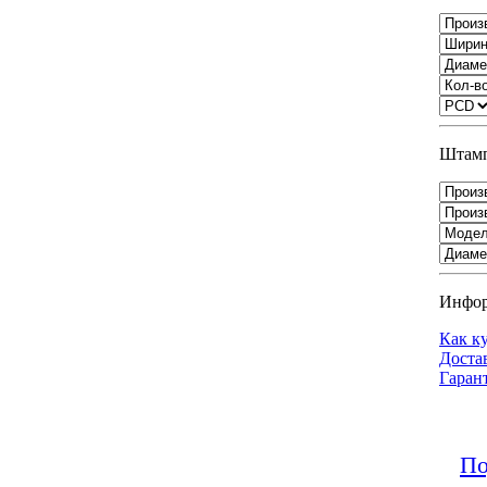
Штамп
Инфо
Как к
Доста
Гаран
По