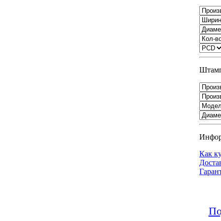
Штамп
Инфо
Как к
Доста
Гаран
По