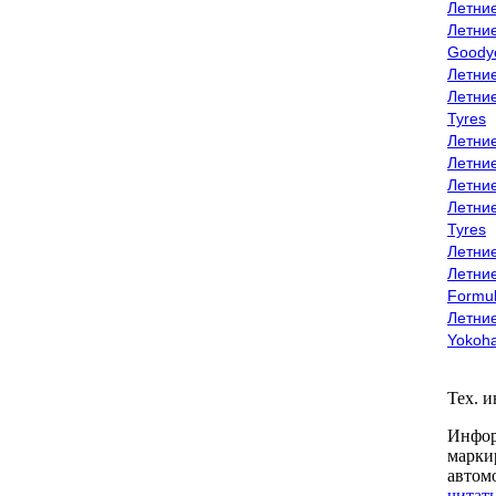
Летни
Летни
Goody
Летни
Летни
Tyres
Летни
Летни
Летние
Летни
Tyres
Летние
Летние
Formu
Летни
Yokoh
Тех. 
Инфор
марки
автом
читать