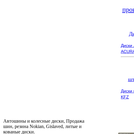
про
Д
Диски
ACUR
шт
Диски
KFZ
Автошины и колесные диски, Продажа
шин, резина Nokian, Gislaved, литые и
кованые диски.