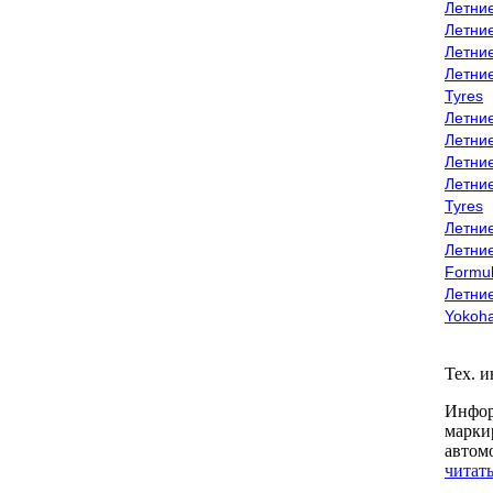
Летни
Летни
Летни
Летни
Tyres
Летни
Летни
Летние
Летни
Tyres
Летние
Летние
Formu
Летни
Yokoh
Тех. 
Инфор
марки
автом
читать