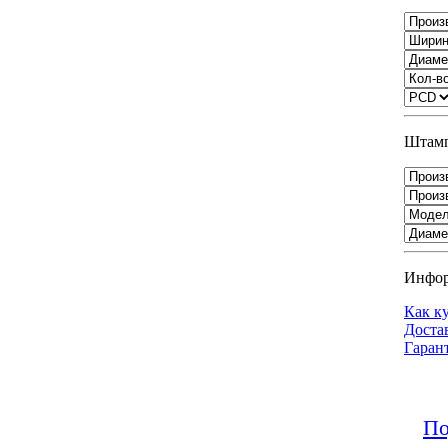
Штамп
Инфо
Как к
Доста
Гаран
По