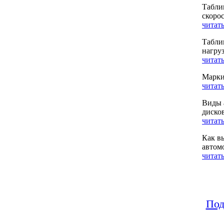
Табли
скоро
читать
Табли
нагру
читать
Марки
читать
Виды 
диско
читать
Как в
автом
читать
Под