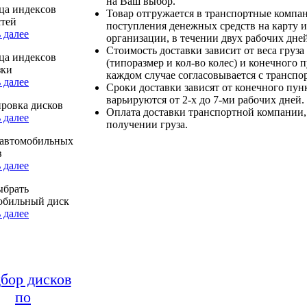
на Ваш выбор.
ца индексов
Товар отгружается в транспортные компа
стей
поступления денежных средств на карту и
 далее
организации, в течении двух рабочих дней
Стоимость доставки зависит от веса груза
ца индексов
(типоразмер и кол-во колес) и конечного 
зки
каждом случае согласовывается с транспо
 далее
Сроки доставки зависят от конечного пун
варьируются от 2-х до 7-ми рабочих дней.
ровка дисков
Оплата доставки транспортной компании,
 далее
получении груза.
автомобильных
в
 далее
ыбрать
обильный диск
 далее
бор дисков
по