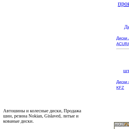
про
Д
Диски
ACUR
шт
Диски
KFZ
Автошины и колесные диски, Продажа
шин, резина Nokian, Gislaved, литые и
кованые диски.