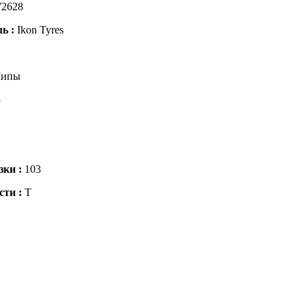
72628
ль :
Ikon Tyres
ипы
5
зки :
103
сти :
T