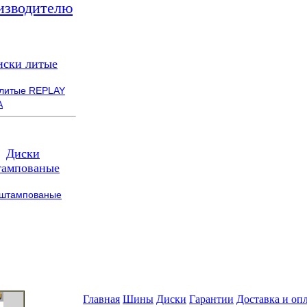
изводителю
иски литые
 литые REPLAY
A
Диски
ампованые
 штампованые
Главная
Шины
Диски
Гарантии
Доставка и оп