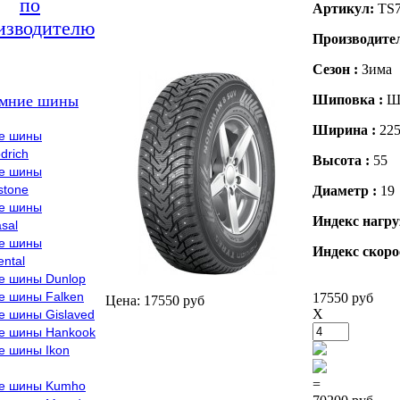
по
Артикул:
TS
изводителю
Производите
Сезон :
Зима
мние шины
Шиповка :
Ш
Ширина :
22
е шины
drich
Высота :
55
е шины
stone
Диаметр :
19
е шины
Индекс нагру
sal
е шины
Индекс скоро
ental
е шины Dunlop
е шины Falken
17550 руб
Цена: 17550 руб
X
е шины Gislaved
е шины Hankook
е шины Ikon
=
е шины Kumho