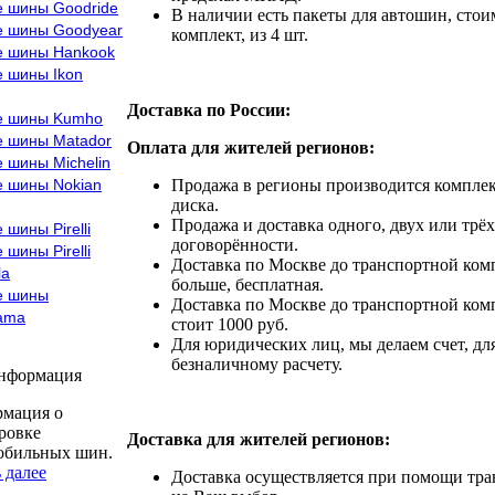
е шины Goodride
В наличии есть пакеты для автошин, стоим
е шины Goodyear
комплект, из 4 шт.
е шины Hankook
е шины Ikon
Доставка по России:
е шины Kumho
е шины Matador
Оплата для жителей регионов:
 шины Michelin
е шины Nokian
Продажа в регионы производится комплек
диска.
Продажа и доставка одного, двух или трёх
 шины Pirelli
договорённости.
 шины Pirelli
Доставка по Москве до транспортной комп
la
больше, бесплатная.
е шины
Доставка по Москве до транспортной комп
ama
стоит 1000 руб.
Для юридических лиц, мы делаем счет, дл
безналичному расчету.
информация
мация о
ровке
Доставка для жителей регионов:
обильных шин.
 далее
Доставка осуществляется при помощи тр