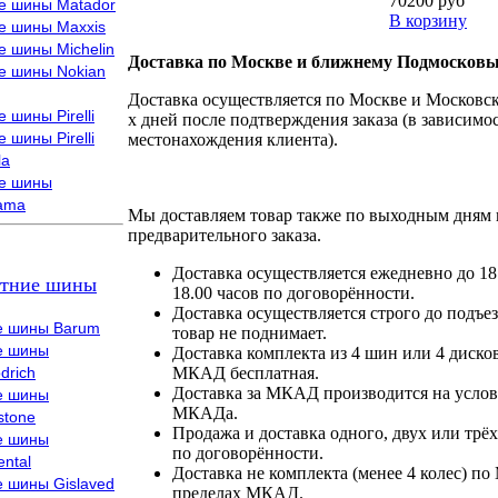
70200 руб
е шины Matador
В корзину
е шины Maxxis
е шины Michelin
Доставка по Москве и ближнему Подмосковь
е шины Nokian
Доставка осуществляется по Москве и Московско
 шины Pirelli
х дней после подтверждения заказа (в зависимос
 шины Pirelli
местонахождения клиента).
la
е шины
ama
Мы доставляем товар также по выходным дням 
предварительного заказа.
Доставка осуществляется ежедневно до 18
тние шины
18.00 часов по договорённости.
Доставка осуществляется строго до подъез
е шины Barum
товар не поднимает.
е шины
Доставка комплекта из 4 шин или 4 диско
drich
МКАД бесплатная.
Доставка за МКАД производится на условия
е шины
МКАДа.
stone
Продажа и доставка одного, двух или трёх
е шины
по договорённости.
ental
Доставка не комплекта (менее 4 колес) по
е шины Gislaved
пределах МКАД.