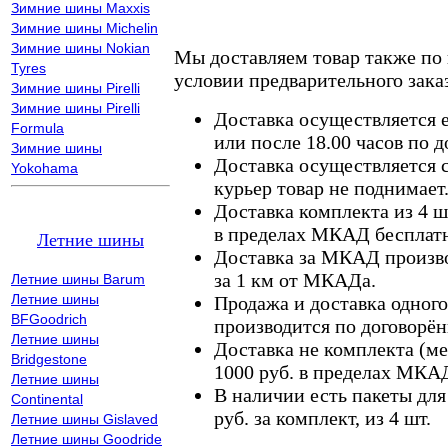
Зимние шины Maxxis
Зимние шины Michelin
Зимние шины Nokian
Мы доставляем товар также по
Tyres
условии предварительного заказ
Зимние шины Pirelli
Зимние шины Pirelli
Доставка осуществляется е
Formula
или после 18.00 часов по 
Зимние шины
Доставка осуществляется с
Yokohama
курьер товар не поднимает
Доставка комплекта из 4 ш
в пределах МКАД бесплатн
Летние шины
Доставка за МКАД произво
за 1 км от МКАДа.
Летние шины Barum
Летние шины
Продажа и доставка одного,
BFGoodrich
производится по договорён
Летние шины
Доставка не комплекта (ме
Bridgestone
1000 руб. в пределах МКА
Летние шины
В наличии есть пакеты дл
Continental
руб. за комплект, из 4 шт.
Летние шины Gislaved
Летние шины Goodride