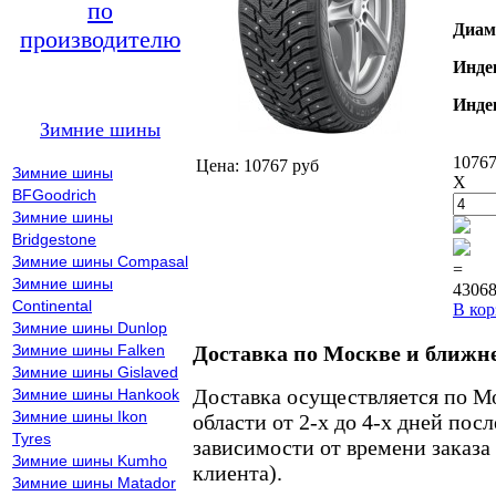
по
Диам
производителю
Инде
Инде
Зимние шины
10767
Цена: 10767 руб
Зимние шины
X
BFGoodrich
Зимние шины
Bridgestone
Зимние шины Compasal
=
Зимние шины
43068
Continental
В кор
Зимние шины Dunlop
Зимние шины Falken
Доставка по Москве и ближн
Зимние шины Gislaved
Доставка осуществляется по М
Зимние шины Hankook
Зимние шины Ikon
области от 2-х до 4-х дней пос
Tyres
зависимости от времени заказа
Зимние шины Kumho
клиента).
Зимние шины Matador