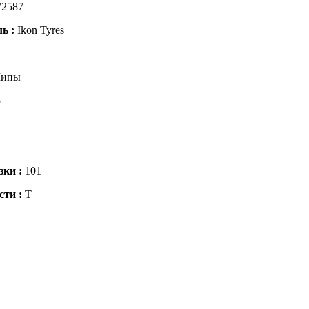
72587
ль :
Ikon Tyres
ипы
5
зки :
101
сти :
T