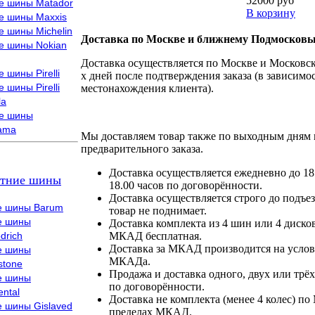
52000 руб
е шины Matador
В корзину
е шины Maxxis
е шины Michelin
Доставка по Москве и ближнему Подмосковь
е шины Nokian
Доставка осуществляется по Москве и Московско
 шины Pirelli
х дней после подтверждения заказа (в зависимос
 шины Pirelli
местонахождения клиента).
la
е шины
ama
Мы доставляем товар также по выходным дням 
предварительного заказа.
Доставка осуществляется ежедневно до 18
тние шины
18.00 часов по договорённости.
Доставка осуществляется строго до подъез
е шины Barum
товар не поднимает.
е шины
Доставка комплекта из 4 шин или 4 диско
drich
МКАД бесплатная.
Доставка за МКАД производится на условия
е шины
МКАДа.
stone
Продажа и доставка одного, двух или трёх
е шины
по договорённости.
ental
Доставка не комплекта (менее 4 колес) по
е шины Gislaved
пределах МКАД.