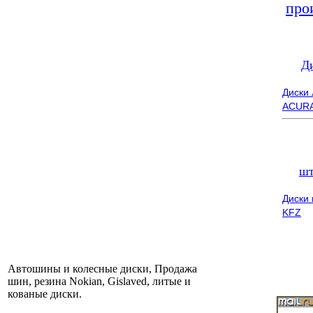
про
Д
Диски
ACUR
шт
Диски
KFZ
Автошины и колесные диски, Продажа
шин, резина Nokian, Gislaved, литые и
кованые диски.