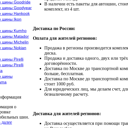
е шины Goodride
В наличии есть пакеты для автошин, стоим
е шины Goodyear
комплект, из 4 шт.
е шины Hankook
е шины Ikon
Доставка по России:
е шины Kumho
е шины Matador
Оплата для жителей регионов:
 шины Michelin
е шины Nokian
Продажа в регионы производится комплек
диска.
Продажа и доставка одного, двух или трёх
 шины Pirelli
договорённости.
 шины Pirelli
Доставка по Москве до транспортной комп
la
больше, бесплатная.
е шины
Доставка по Москве до транспортной комп
ama
стоит 1000 руб.
Для юридических лиц, мы делаем счет, дл
безналичному расчету.
информация
мация о
ровке
Доставка для жителей регионов:
обильных шин.
 далее
Доставка осуществляется при помощи тр