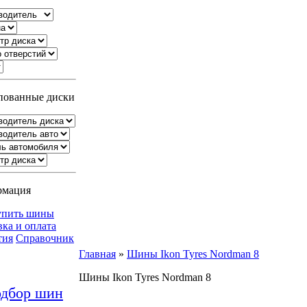
ованные диски
рмация
упить шины
вка и оплата
тия
Справочник
Главная
»
Шины Ikon Tyres Nordman 8
Шины Ikon Tyres Nordman 8
дбор шин