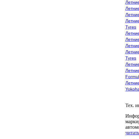
Летни
Летни
Летни
Летни
Tyres
Летни
Летни
Летние
Летни
Tyres
Летние
Летние
Formu
Летни
Yokoh
Тех. 
Инфор
марки
автом
читать