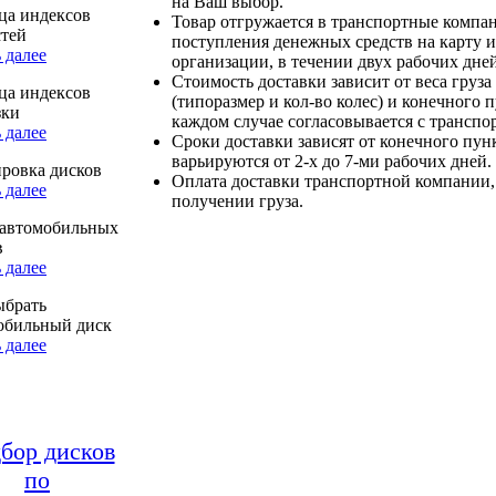
на Ваш выбор.
ца индексов
Товар отгружается в транспортные компа
стей
поступления денежных средств на карту и
 далее
организации, в течении двух рабочих дней
Стоимость доставки зависит от веса груза
ца индексов
(типоразмер и кол-во колес) и конечного 
зки
каждом случае согласовывается с транспо
 далее
Сроки доставки зависят от конечного пун
варьируются от 2-х до 7-ми рабочих дней.
ровка дисков
Оплата доставки транспортной компании,
 далее
получении груза.
автомобильных
в
 далее
ыбрать
обильный диск
 далее
бор дисков
по