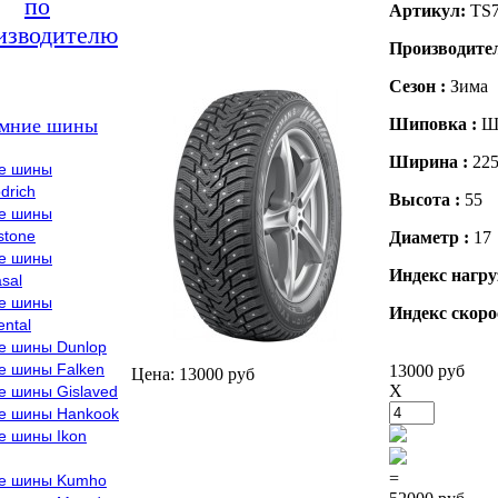
по
Артикул:
TS
изводителю
Производите
Сезон :
Зима
мние шины
Шиповка :
Ш
Ширина :
22
е шины
drich
Высота :
55
е шины
stone
Диаметр :
17
е шины
Индекс нагру
sal
е шины
Индекс скоро
ental
е шины Dunlop
е шины Falken
13000 руб
Цена: 13000 руб
X
е шины Gislaved
е шины Hankook
е шины Ikon
=
е шины Kumho