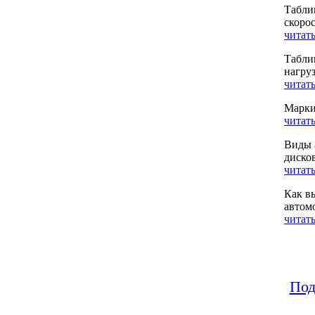
Табли
скоро
читать
Табли
нагру
читать
Марки
читать
Виды 
диско
читать
Как в
автом
читать
Под