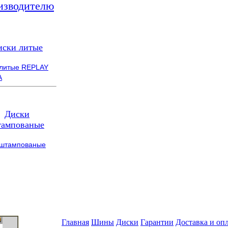
изводителю
иски литые
 литые REPLAY
A
Диски
ампованые
 штампованые
Главная
Шины
Диски
Гарантии
Доставка и оп