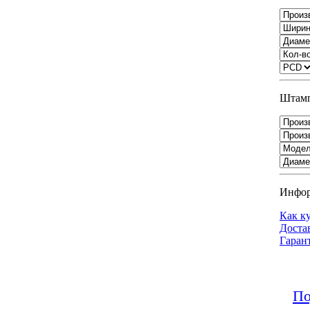
Штамп
Инфо
Как к
Доста
Гаран
По