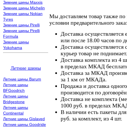
Зимние шины Maxxis
Зимние шины Michelin
Зимние шины Nokian
Мы доставляем товар также по
Tyres
условии предварительного заказ
Зимние шины Pirelli
Зимние шины Pirelli
Доставка осуществляется е
Formula
или после 18.00 часов по 
Зимние шины
Доставка осуществляется с
Yokohama
курьер товар не поднимает
Доставка комплекта из 4 ш
в пределах МКАД бесплатн
Летние шины
Доставка за МКАД произво
за 1 км от МКАДа.
Летние шины Barum
Летние шины
Продажа и доставка одного,
BFGoodrich
производится по договорён
Летние шины
Доставка не комплекта (ме
Bridgestone
1000 руб. в пределах МКА
Летние шины
В наличии есть пакеты дл
Continental
руб. за комплект, из 4 шт.
Летние шины Gislaved
Летние шины Goodride