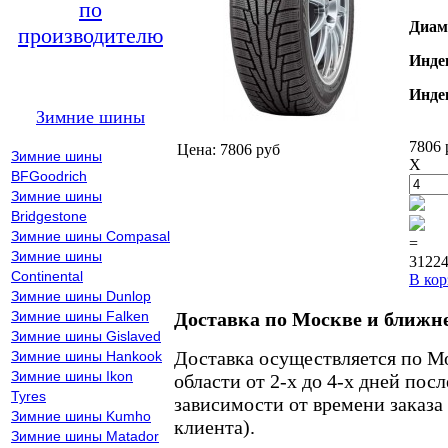
по
Диам
производителю
Инде
Инде
Зимние шины
7806 
Цена: 7806 руб
Зимние шины
X
BFGoodrich
Зимние шины
Bridgestone
Зимние шины Compasal
=
Зимние шины
31224
Continental
В кор
Зимние шины Dunlop
Зимние шины Falken
Доставка по Москве и ближн
Зимние шины Gislaved
Доставка осуществляется по М
Зимние шины Hankook
Зимние шины Ikon
области от 2-х до 4-х дней пос
Tyres
зависимости от времени заказа
Зимние шины Kumho
клиента).
Зимние шины Matador