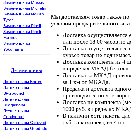
Зимние шины Maxxis
Зимние шины Michelin
Зимние шины Nokian
Мы доставляем товар также по
Tyres
условии предварительного заказ
Зимние шины Pirelli
Зимние шины Pirelli
Доставка осуществляется е
Formula
или после 18.00 часов по 
Зимние шины
Доставка осуществляется с
Yokohama
курьер товар не поднимает
Доставка комплекта из 4 ш
в пределах МКАД бесплатн
Летние шины
Доставка за МКАД произво
за 1 км от МКАДа.
Летние шины Barum
Летние шины
Продажа и доставка одного,
BFGoodrich
производится по договорён
Летние шины
Доставка не комплекта (ме
Bridgestone
1000 руб. в пределах МКА
Летние шины
В наличии есть пакеты дл
Continental
руб. за комплект, из 4 шт.
Летние шины Gislaved
Летние шины Goodride