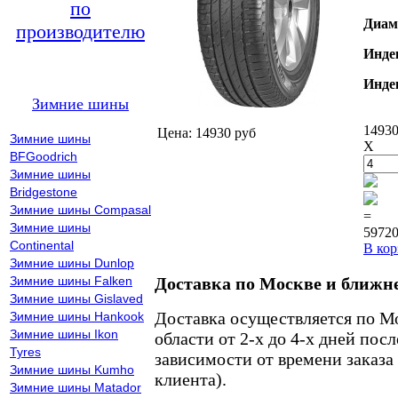
по
Диам
производителю
Инде
Инде
Зимние шины
14930
Цена: 14930 руб
Зимние шины
X
BFGoodrich
Зимние шины
Bridgestone
Зимние шины Compasal
=
Зимние шины
59720
Continental
В кор
Зимние шины Dunlop
Зимние шины Falken
Доставка по Москве и ближн
Зимние шины Gislaved
Доставка осуществляется по М
Зимние шины Hankook
Зимние шины Ikon
области от 2-х до 4-х дней пос
Tyres
зависимости от времени заказа
Зимние шины Kumho
клиента).
Зимние шины Matador