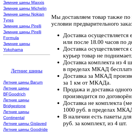
Зимние шины Maxxis
Зимние шины Michelin
Зимние шины Nokian
Мы доставляем товар также по
Tyres
условии предварительного заказ
Зимние шины Pirelli
Зимние шины Pirelli
Доставка осуществляется е
Formula
или после 18.00 часов по 
Зимние шины
Доставка осуществляется с
Yokohama
курьер товар не поднимает
Доставка комплекта из 4 ш
в пределах МКАД бесплатн
Летние шины
Доставка за МКАД произво
за 1 км от МКАДа.
Летние шины Barum
Летние шины
Продажа и доставка одного,
BFGoodrich
производится по договорён
Летние шины
Доставка не комплекта (ме
Bridgestone
1000 руб. в пределах МКА
Летние шины
В наличии есть пакеты дл
Continental
руб. за комплект, из 4 шт.
Летние шины Gislaved
Летние шины Goodride