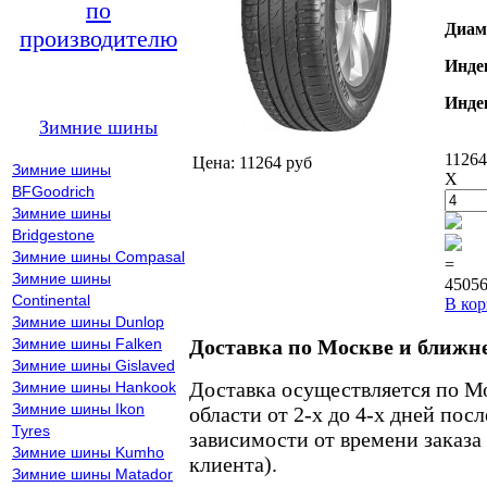
по
Диам
производителю
Инде
Инде
Зимние шины
11264
Цена: 11264 руб
Зимние шины
X
BFGoodrich
Зимние шины
Bridgestone
Зимние шины Compasal
=
Зимние шины
45056
Continental
В кор
Зимние шины Dunlop
Зимние шины Falken
Доставка по Москве и ближн
Зимние шины Gislaved
Доставка осуществляется по М
Зимние шины Hankook
Зимние шины Ikon
области от 2-х до 4-х дней пос
Tyres
зависимости от времени заказа
Зимние шины Kumho
клиента).
Зимние шины Matador