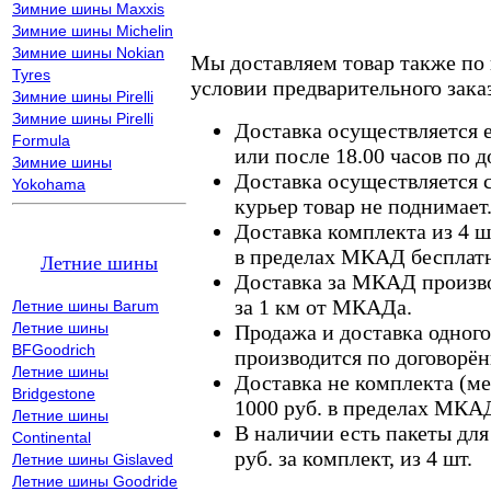
Зимние шины Maxxis
Зимние шины Michelin
Зимние шины Nokian
Мы доставляем товар также по
Tyres
условии предварительного заказ
Зимние шины Pirelli
Зимние шины Pirelli
Доставка осуществляется е
Formula
или после 18.00 часов по 
Зимние шины
Доставка осуществляется с
Yokohama
курьер товар не поднимает
Доставка комплекта из 4 ш
в пределах МКАД бесплатн
Летние шины
Доставка за МКАД произво
за 1 км от МКАДа.
Летние шины Barum
Летние шины
Продажа и доставка одного,
BFGoodrich
производится по договорён
Летние шины
Доставка не комплекта (ме
Bridgestone
1000 руб. в пределах МКА
Летние шины
В наличии есть пакеты дл
Continental
руб. за комплект, из 4 шт.
Летние шины Gislaved
Летние шины Goodride