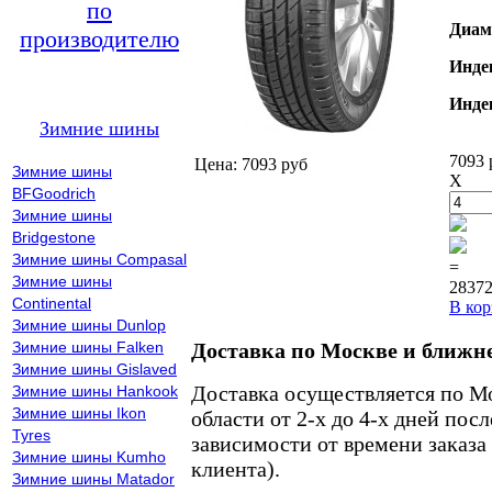
по
Диам
производителю
Инде
Инде
Зимние шины
7093 
Цена: 7093 руб
Зимние шины
X
BFGoodrich
Зимние шины
Bridgestone
Зимние шины Compasal
=
Зимние шины
28372
Continental
В кор
Зимние шины Dunlop
Зимние шины Falken
Доставка по Москве и ближн
Зимние шины Gislaved
Доставка осуществляется по М
Зимние шины Hankook
Зимние шины Ikon
области от 2-х до 4-х дней пос
Tyres
зависимости от времени заказа
Зимние шины Kumho
клиента).
Зимние шины Matador