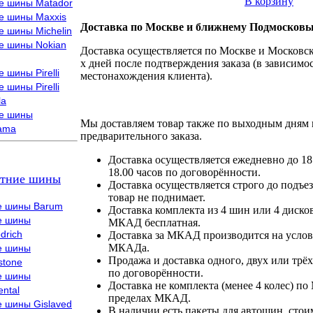
В корзину
е шины Matador
е шины Maxxis
Доставка по Москве и ближнему Подмосковь
е шины Michelin
е шины Nokian
Доставка осуществляется по Москве и Московско
х дней после подтверждения заказа (в зависимос
 шины Pirelli
местонахождения клиента).
 шины Pirelli
la
е шины
Мы доставляем товар также по выходным дням 
ama
предварительного заказа.
Доставка осуществляется ежедневно до 18
18.00 часов по договорённости.
тние шины
Доставка осуществляется строго до подъез
товар не поднимает.
е шины Barum
Доставка комплекта из 4 шин или 4 диско
е шины
МКАД бесплатная.
drich
Доставка за МКАД производится на условия
МКАДа.
е шины
Продажа и доставка одного, двух или трёх
stone
по договорённости.
е шины
Доставка не комплекта (менее 4 колес) по
ental
пределах МКАД.
е шины Gislaved
В наличии есть пакеты для автошин, стоим