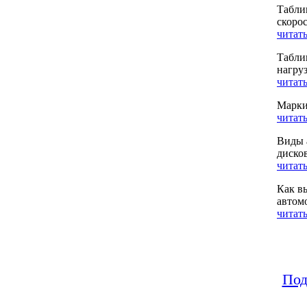
Табли
скоро
читать
Табли
нагру
читать
Марки
читать
Виды 
диско
читать
Как в
автом
читать
Под