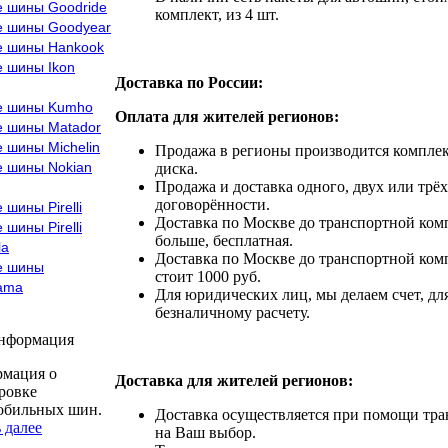
е шины Goodride
комплект, из 4 шт.
е шины Goodyear
е шины Hankook
е шины Ikon
Доставка по России:
е шины Kumho
Оплата для жителей регионов:
е шины Matador
 шины Michelin
Продажа в регионы производится комплек
е шины Nokian
диска.
Продажа и доставка одного, двух или трёх
договорённости.
 шины Pirelli
Доставка по Москве до транспортной комп
 шины Pirelli
больше, бесплатная.
la
Доставка по Москве до транспортной комп
е шины
стоит 1000 руб.
ama
Для юридических лиц, мы делаем счет, дл
безналичному расчету.
информация
мация о
Доставка для жителей регионов:
ровке
обильных шин.
Доставка осуществляется при помощи тр
 далее
на Ваш выбор.