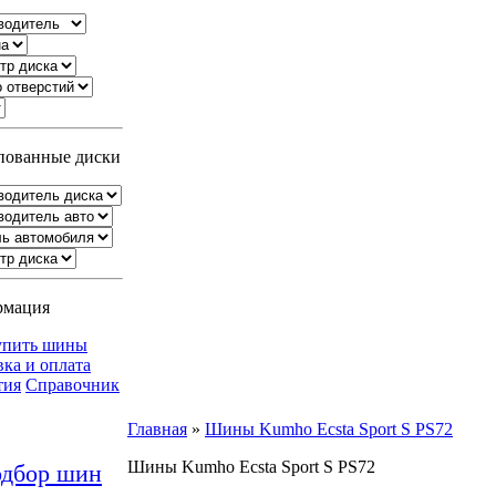
ованные диски
рмация
упить шины
вка и оплата
тия
Справочник
Главная
»
Шины Kumho Ecsta Sport S PS72
Шины Kumho Ecsta Sport S PS72
дбор шин