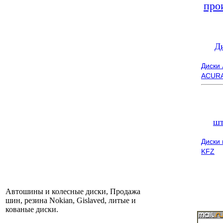
про
Д
Диски
ACUR
шт
Диски
KFZ
Автошины и колесные диски, Продажа
шин, резина Nokian, Gislaved, литые и
кованые диски.