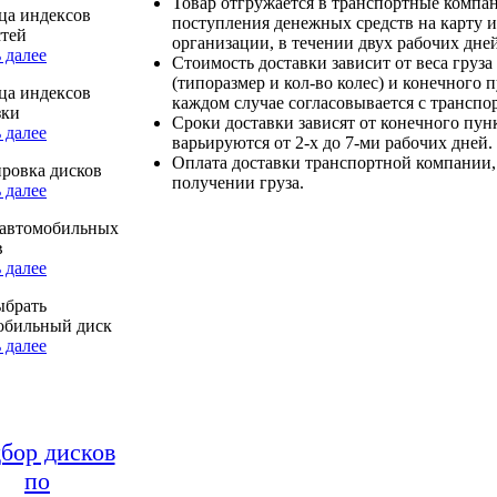
Товар отгружается в транспортные компа
ца индексов
поступления денежных средств на карту и
стей
организации, в течении двух рабочих дней
 далее
Стоимость доставки зависит от веса груза
(типоразмер и кол-во колес) и конечного 
ца индексов
каждом случае согласовывается с транспо
зки
Сроки доставки зависят от конечного пун
 далее
варьируются от 2-х до 7-ми рабочих дней.
Оплата доставки транспортной компании,
ровка дисков
получении груза.
 далее
автомобильных
в
 далее
ыбрать
обильный диск
 далее
бор дисков
по