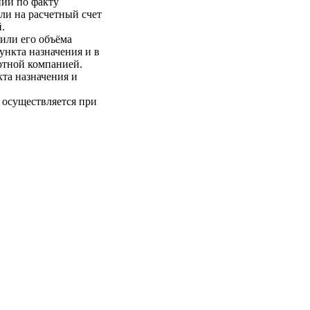
нии по факту
ли на расчетный счет
.
 или его объёма
пункта назначения и в
ртной компанией.
кта назначения и
 осуществляется при