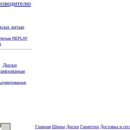
изводителю
иски литые
 литые REPLAY
A
Диски
ампованые
 штампованые
Главная
Шины
Диски
Гарантии
Доставка и оп