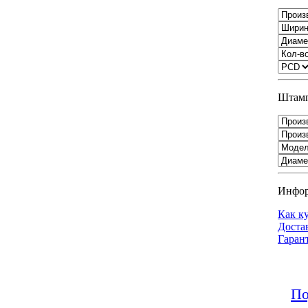
Штамп
Инфо
Как к
Доста
Гаран
По