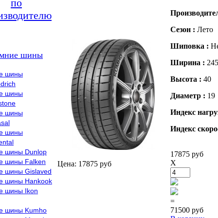
по
Производите
изводителю
Сезон :
Лето
Шиповка :
Н
мние шины
Ширина :
24
е шины
Высота :
40
drich
е шины
Диаметр :
19
stone
Индекс нагру
е шины
sal
Индекс скоро
е шины
ental
е шины Dunlop
17875 руб
е шины Falken
X
Цена: 17875 руб
е шины Gislaved
е шины Hankook
е шины Ikon
=
71500 руб
е шины Kumho