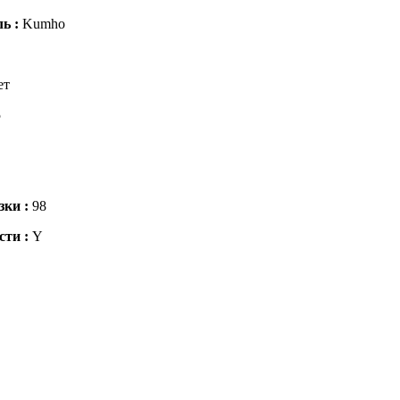
ль :
Kumho
ет
5
зки :
98
сти :
Y