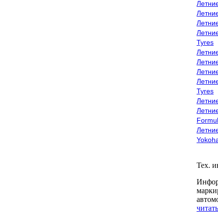
Летни
Летни
Летни
Летни
Tyres
Летни
Летни
Летние
Летни
Tyres
Летние
Летние
Formu
Летни
Yokoh
Тех. 
Инфор
марки
автом
читать