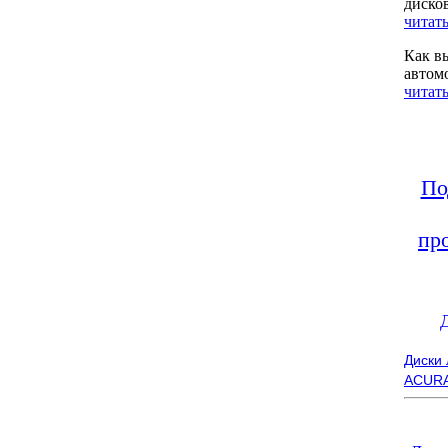
диско
читать
Как в
автом
читать
По
пр
Диски
ACUR