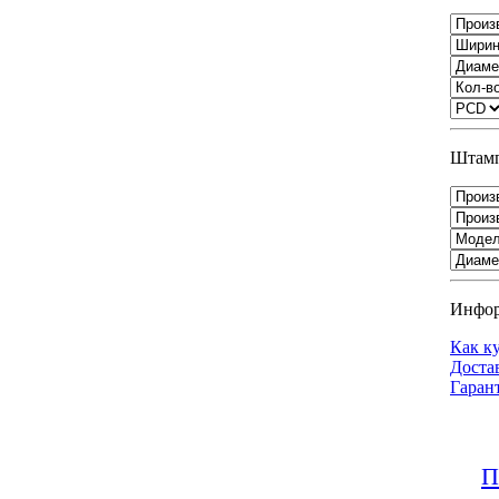
Штамп
Инфо
Как к
Доста
Гаран
П