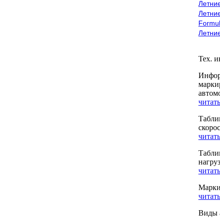
Летние
Летние
Formu
Летни
Тех. 
Инфор
марки
автом
читать
Табли
скоро
читать
Табли
нагру
читать
Марки
читать
Виды 