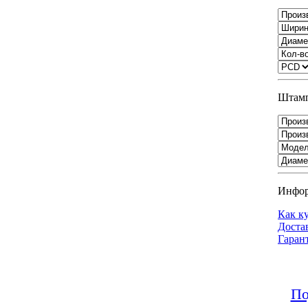
Штамп
Инфо
Как к
Доста
Гаран
По