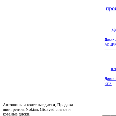
про
Д
Диски
ACUR
шт
Диски
KFZ
Автошины и колесные диски, Продажа
шин, резина Nokian, Gislaved, литые и
кованые диски.