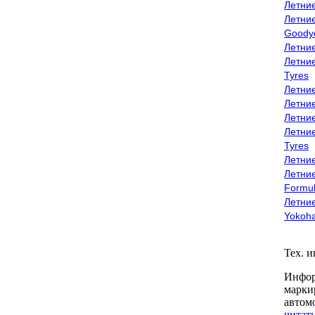
Летни
Летни
Goody
Летни
Летни
Tyres
Летни
Летни
Летние
Летни
Tyres
Летние
Летние
Formu
Летни
Yokoh
Тех. 
Инфор
марки
автом
читать