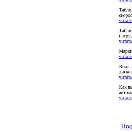
Табли
скоро
читать
Табли
нагру
читать
Марки
читать
Виды 
диско
читать
Как в
автом
читать
Под