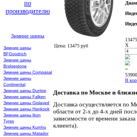
по
Диам
производителю
Инде
Инде
Зимние шины
13475
X
Цена: 13475 руб
Зимние шины
BFGoodrich
Зимние шины
Bridgestone
=
Зимние шины Compasal
53900
Зимние шины
В кор
Continental
Зимние шины Dunlop
Доставка по Москве и ближн
Зимние шины Falken
Зимние шины Gislaved
Доставка осуществляется по М
Зимние шины Hankook
области от 2-х до 4-х дней пос
Зимние шины Ikon
зависимости от времени заказа
Tyres
клиента).
Зимние шины Kumho
Зимние шины Matador